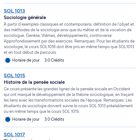
e
trimestre, 2000 dès le 2
trimestre et 3000 après 45
crédits du programme. Les cours obligatoires doivent
SOL 1013
être suivis selon le cheminement prescrit.
Sociologie générale
À partir d'exemples classiques et contemporains, définition de l'objet et
des méthodes de la sociologie ainsi que du métier et de la vocation de
sociologue. Genèse, thèmes, développements, controverse.
Approfondissement par des exercices. Remarques: Pour les étudiants de
sociologie, le cours SOL1018 doit être pris en même temps que SOL1013
et en tout début de parcours.
Horaire de jour
3.0 Crédits
SOL 1015
Histoire de la pensée sociale
Ce cours présente les grandes lignes de la pensée sociale en Occident
qui ont marqué le développement de la théorie sociologique, en traçant
les liens avec les transformations sociales de l'époque. Remarques: Les
étudiants de sociologie doivent suivre le cours SOL 1013 préalablement
ou en même temps que le cours SOL 1015.
Horaire de jour
3.0 Crédits
SOL 1017