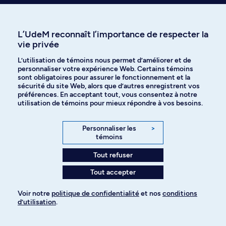
Les Autochtones et l'État canadien
Questions relatives aux rapports entre les autochtones et les
gouvernements: statut légal, revendications territoriales, figures de
L’UdeM reconnaît l’importance de respecter la
pouvoir, processus de consultation, marche vers l'autonomie.
vie privée
Horaire de jour
3.0 Crédits
L’utilisation de témoins nous permet d’améliorer et de
personnaliser votre expérience Web. Certains témoins
ANT 3553
sont obligatoires pour assurer le fonctionnement et la
sécurité du site Web, alors que d’autres enregistrent vos
Sciences, genres et sociétés en primatologie
préférences. En acceptant tout, vous consentez à notre
L'histoire de la primatologie est analysée à travers ses contributions
utilisation de témoins pour mieux répondre à vos besoins.
majeures et son influence réciproque sur les cadres scientifiques et
culturels. Sont abordés la décolonisation, le féminisme et divers
contextes régionaux en primatologie.
Personnaliser les
>
témoins
Horaire de jour
3.0 Crédits
Tout refuser
CRI 1950
Tout accepter
Introduction à la criminologie
Le crime et la criminalité. Le criminel et la victime. La criminologie. La
Voir notre
politique de confidentialité
et nos
conditions
politique criminelle. Cours de service. Remarque : Ce cours ne peut pas
d’utilisation
.
être reconnu comme cours au choix dans les programmes suivants :
106510, 106520, 106540.
Horaire de jour
3.0 Crédits