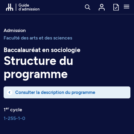
Passer au contenu
Guide
d'admission
Admission
Faculté des arts et des sciences
Baccalauréat en sociologie
Structure du
programme
Consulter la description du programme
er
1
cycle
1-255-1-0