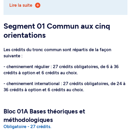
Lire la suite
- orientation Études de la population (segment 73)
- orientation Relations ethniques, immigration et
Segment 01 Commun aux cinq
racisme (segment 74)
orientations
- orientation Santé et société (segment 75)
- orientation Féminismes, genres et sexualités (segment
Les crédits du tronc commun sont répartis de la façon
76)
suivante :
L'orientation Fondamentale comprend les segments 01
- cheminement régulier : 27 crédits obligatoires, de 6 à 36
et 72 avec 27 crédits obligatoires, 57 crédits à option et
crédits à option et 6 crédits au choix.
6 au choix. Les orientations « Études de la population »,
- cheminement international : 27 crédits obligatoires, de 24 à
« Relations ethniques, immigration et racismes » et «
36 crédits à option et 6 crédits au choix.
Santé et société » comprennent respectivement les
segments 01 et 73, 01 et 74 et 01 et 75, avec 30 crédits
obligatoires, 54 crédits à option et 6 au choix et
l'orientation « Féminismes, genres et sexualités »
Bloc 01A Bases théoriques et
comprend les segments 01 et 76 avec 36 crédits
méthodologiques
obligatoires, 48 crédits à option et 6 crédits au choix.
Obligatoire - 27 crédits.
er
Les étudiants suivent des cours SOL 1000 au 1