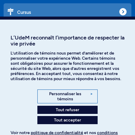
Cursus
Affiniti
L’UdeM reconnaît l’importance de respecter la
vie privée
L’utilisation de témoins nous permet d’améliorer et de
personnaliser votre expérience Web. Certains témoins
Langues
sont obligatoires pour assurer le fonctionnement et la
sécurité du site Web, alors que d’autres enregistrent vos
préférences. En acceptant tout, vous consentez à notre
Facebook
Instagram
utilisation de témoins pour mieux répondre à vos besoins.
TikTok
YouTube
Personnaliser les
>
témoins
Spotify
Tout refuser
Tout accepter
Politique de confidentialité
Voir notre
politique de confidentialité
et nos
conditions