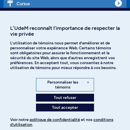
Cursus
Affiniti
L’UdeM reconnaît l’importance de respecter la
vie privée
L’utilisation de témoins nous permet d’améliorer et de
personnaliser votre expérience Web. Certains témoins
Langues
sont obligatoires pour assurer le fonctionnement et la
sécurité du site Web, alors que d’autres enregistrent vos
préférences. En acceptant tout, vous consentez à notre
Facebook
Instagram
utilisation de témoins pour mieux répondre à vos besoins.
TikTok
YouTube
Personnaliser les
>
témoins
Spotify
Tout refuser
Tout accepter
Politique de confidentialité
Voir notre
politique de confidentialité
et nos
conditions
d’utilisation
.
Paramètres des témoins