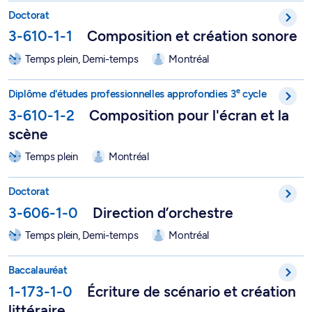
Doctorat en musique, option Composition et création sonore -
Doctorat
3-610-1-1
Composition et création sonore
Temps plein, Demi-temps
Montréal
DEPA en musique - Composition pour l'écran et la scène - 3-6
e
Diplôme d'études professionnelles approfondies 3
cycle
3-610-1-2
Composition pour l'écran et la
scène
Temps plein
Montréal
Doctorat en musique, option Direction d'orchestre - 3-606-1-0
Doctorat
3-606-1-0
Direction d’orchestre
Temps plein, Demi-temps
Montréal
Baccalauréat en écriture de scénario et création littéraire - 1-
Baccalauréat
1-173-1-0
Écriture de scénario et création
littéraire