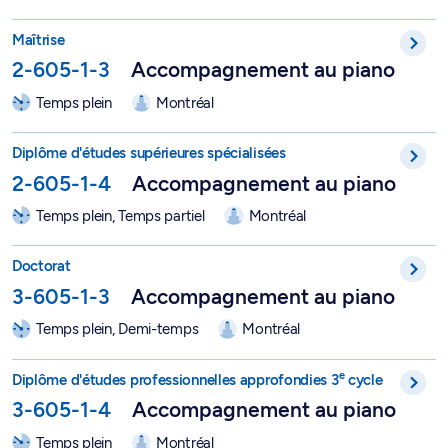
Maîtrise en musique, option Accompagnement au piano - 2-6
Maîtrise
2-605-1-3
Accompagnement au piano
Temps plein
Montréal
DESS en musique - Accompagnement au piano - 2-605-1-4
Diplôme d'études supérieures spécialisées
2-605-1-4
Accompagnement au piano
Temps plein, Temps partiel
Montréal
Doctorat en musique, option Accompagnement au piano - 3-6
Doctorat
3-605-1-3
Accompagnement au piano
Temps plein, Demi-temps
Montréal
DEPA en musique – Accompagnement au piano - 3-605-1-4
e
Diplôme d'études professionnelles approfondies 3
cycle
3-605-1-4
Accompagnement au piano
Temps plein
Montréal