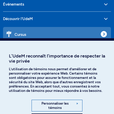
Événements
Découvrir l'UdeM
Cursus
Affiniti
L’UdeM reconnaît l’importance de respecter la
vie privée
L’utilisation de témoins nous permet d’améliorer et de
personnaliser votre expérience Web. Certains témoins
Langues
sont obligatoires pour assurer le fonctionnement et la
sécurité du site Web, alors que d’autres enregistrent vos
préférences. En acceptant tout, vous consentez à notre
Facebook
Instagram
utilisation de témoins pour mieux répondre à vos besoins.
TikTok
YouTube
Personnaliser les
>
témoins
Spotify