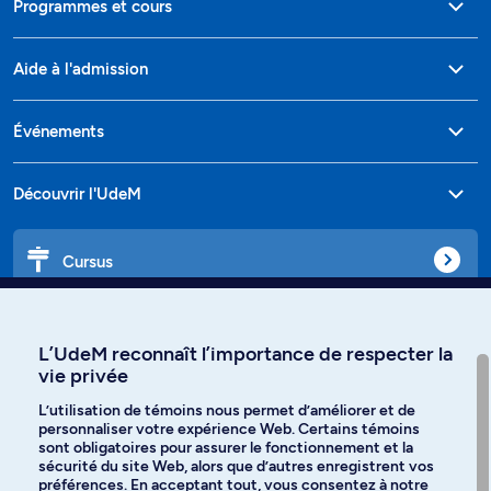
Programmes et cours
Aide à l'admission
Événements
Découvrir l'UdeM
Cursus
Affiniti
L’UdeM reconnaît l’importance de respecter la
vie privée
L’utilisation de témoins nous permet d’améliorer et de
personnaliser votre expérience Web. Certains témoins
Langues
sont obligatoires pour assurer le fonctionnement et la
sécurité du site Web, alors que d’autres enregistrent vos
préférences. En acceptant tout, vous consentez à notre