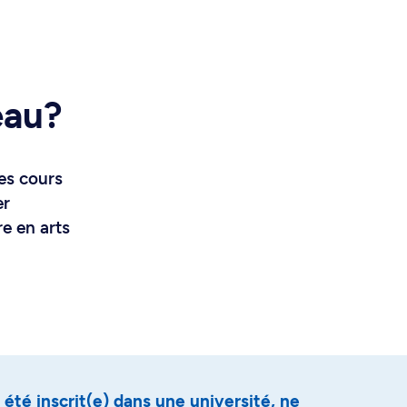
eau?
des cours
er
re en arts
été inscrit(e) dans une université, ne