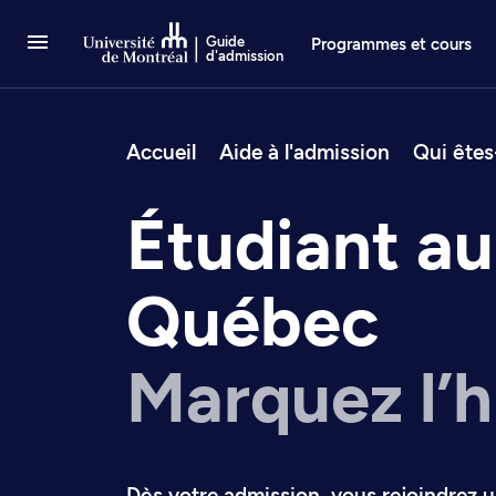
Passer au contenu
Guide
Programmes et cours
d'admission
Fil d’arianne
Accueil
Aide à l'admission
Qui ête
Étudiant au
Québec
Marquez l’h
Dès votre admission, vous rejoindrez