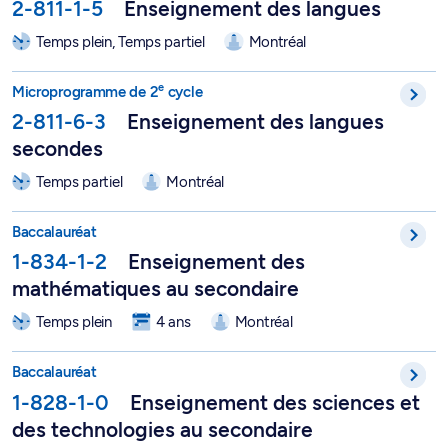
2-811-1-5
Enseignement des langues
Temps plein, Temps partiel
Montréal
e
Microprogramme de 2
cycle en enseignement des langues se
e
Microprogramme de 2
cycle
2-811-6-3
Enseignement des langues
secondes
Temps partiel
Montréal
Baccalauréat en enseignement des mathématiques au seconda
Baccalauréat
1-834-1-2
Enseignement des
mathématiques au secondaire
Temps plein
4 ans
Montréal
Baccalauréat en enseignement des sciences et des technologi
Baccalauréat
1-828-1-0
Enseignement des sciences et
des technologies au secondaire