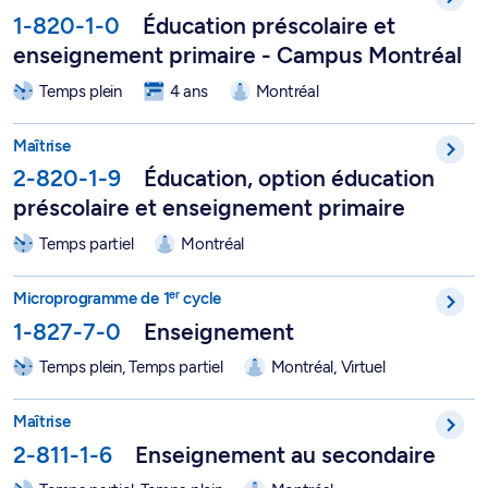
1-820-1-0
Éducation préscolaire et
enseignement primaire - Campus Montréal
Temps plein
4 ans
Montréal
Maîtrise en éducation, option Éducation préscolaire et enseig
Maîtrise
2-820-1-9
Éducation, option éducation
préscolaire et enseignement primaire
Temps partiel
Montréal
er
Microprogramme de 1
cycle de qualification en enseignemen
er
Microprogramme de 1
cycle
1-827-7-0
Enseignement
Temps plein, Temps partiel
Montréal, Virtuel
Maîtrise en éducation, option Enseignement au secondaire - 2
Maîtrise
2-811-1-6
Enseignement au secondaire