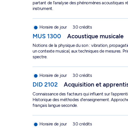
partant de l'analyse des phénomènes acoustiques résu
instrument.
Acoustique musicale - MUS 1300
Horaire de jour
3.0 crédits
MUS 1300
Acoustique musicale
Notions de la physique du son : vibration, propagatio
un contexte musical, aux techniques de mesures. Pri
spectre.
Acquisition et apprentissage des langues - DID 
Horaire de jour
3.0 crédits
DID 2102
Acquisition et apprent
Connaissance des facteurs qui influent sur l'apprenti
Historique des méthodes d'enseignement. Approche 
français langue seconde.
Acquisition et linguistique - LNG 2002
Horaire de jour
3.0 crédits