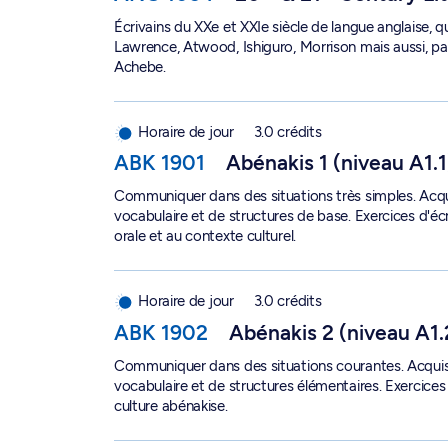
Écrivains du XXe et XXIe siècle de langue anglaise, que
Lawrence, Atwood, Ishiguro, Morrison mais aussi, pa
Achebe.
Abénakis 1 (niveau A1.1) - ABK 1901
Horaire de jour
3.0 crédits
ABK 1901
Abénakis 1 (niveau A1.1
Communiquer dans des situations très simples. Acqui
vocabulaire et de structures de base. Exercices d'écri
orale et au contexte culturel.
Abénakis 2 (niveau A1.2) - ABK 1902
Horaire de jour
3.0 crédits
ABK 1902
Abénakis 2 (niveau A1.
Communiquer dans des situations courantes. Acquis
vocabulaire et de structures élémentaires. Exercices d
culture abénakise.