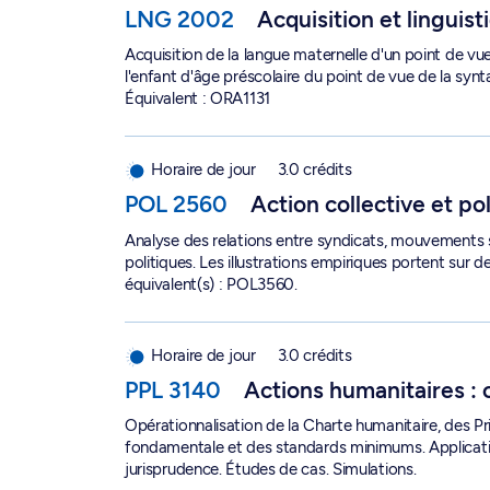
LNG 2002
Acquisition et linguist
Acquisition de la langue maternelle d'un point de vue 
l'enfant d'âge préscolaire du point de vue de la synt
Équivalent : ORA1131
Action collective et politique - POL 2560
Horaire de jour
3.0 crédits
POL 2560
Action collective et po
Analyse des relations entre syndicats, mouvements 
politiques. Les illustrations empiriques portent sur
équivalent(s) : POL3560.
Actions humanitaires : conflits et catastrophes 
Horaire de jour
3.0 crédits
PPL 3140
Actions humanitaires : 
Opérationnalisation de la Charte humanitaire, des P
fondamentale et des standards minimums. Applicatio
jurisprudence. Études de cas. Simulations.