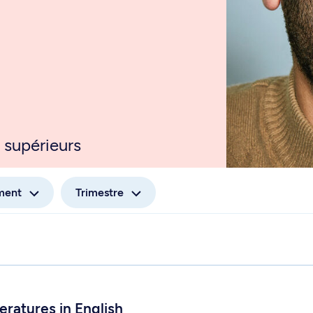
 supérieurs
ment
Trimestre
 1034
eratures in English