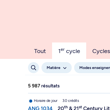
er
Tout
1
cycle
Cycles
Matière
Modes enseigne
5 987
résultats
th
st
20
& 21
Century Literatures in English - ANG
Horaire de jour
3.0 crédits
th
st
ANG 1034
20
& 21
Century Lit