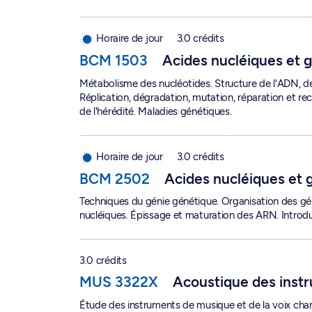
Acides nucléiques et génétique 1 - BCM 1503
Horaire de jour
3.0 crédits
BCM 1503
Acides nucléiques et 
Métabolisme des nucléotides. Structure de l'ADN, d
Réplication, dégradation, mutation, réparation et 
de l'hérédité. Maladies génétiques.
Acides nucléiques et génétique 2 - BCM 2502
Horaire de jour
3.0 crédits
BCM 2502
Acides nucléiques et 
Techniques du génie génétique. Organisation des gén
nucléiques. Épissage et maturation des ARN. Introdu
Acoustique des instruments de musique - MUS
3.0 crédits
MUS 3322X
Acoustique des inst
Étude des instruments de musique et de la voix cha