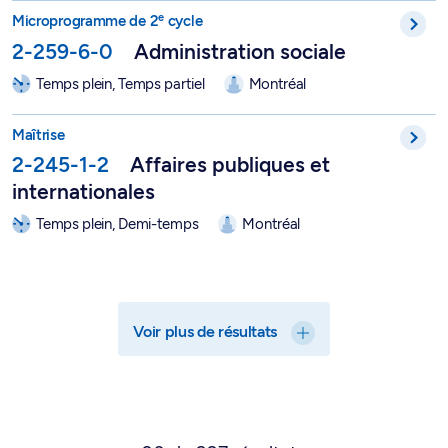
e
Microprogramme de 2
cycle en administration sociale - 2-25
e
Microprogramme de 2
cycle
2-259-6-0
Administration sociale
Temps plein, Temps partiel
Montréal
Maîtrise en affaires publiques et internationales - 2-245-1-2
Maîtrise
2-245-1-2
Affaires publiques et
internationales
Temps plein, Demi-temps
Montréal
Voir plus de résultats