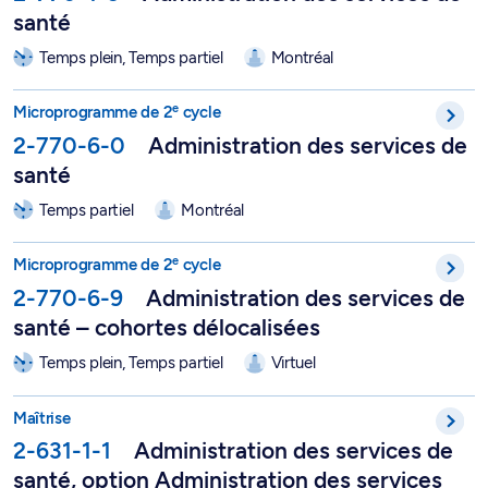
santé
Temps plein, Temps partiel
Montréal
e
Microprogramme de 2
cycle en administration des services d
e
Microprogramme de 2
cycle
2-770-6-0
Administration des services de
santé
Temps partiel
Montréal
e
Microprogramme de 2
cycle en administration des services de
e
Microprogramme de 2
cycle
2-770-6-9
Administration des services de
santé – cohortes délocalisées
Temps plein, Temps partiel
Virtuel
Maîtrise en administration des services de santé, option Adminis
Maîtrise
2-631-1-1
Administration des services de
santé, option Administration des services