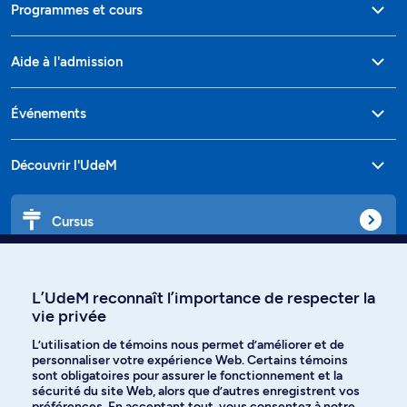
Programmes et cours
Aide à l'admission
Événements
Découvrir l'UdeM
Cursus
Affiniti
L’UdeM reconnaît l’importance de respecter la
vie privée
L’utilisation de témoins nous permet d’améliorer et de
personnaliser votre expérience Web. Certains témoins
Langues
sont obligatoires pour assurer le fonctionnement et la
sécurité du site Web, alors que d’autres enregistrent vos
préférences. En acceptant tout, vous consentez à notre