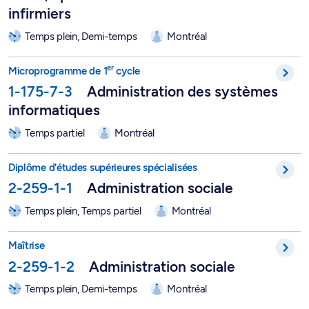
infirmiers
Temps plein, Demi-temps
Montréal
er
Microprogramme de 1
cycle en administration des systèmes i
er
Microprogramme de 1
cycle
1-175-7-3
Administration des systèmes
informatiques
Temps partiel
Montréal
DESS en administration sociale - 2-259-1-1
Diplôme d'études supérieures spécialisées
2-259-1-1
Administration sociale
Temps plein, Temps partiel
Montréal
Maîtrise en administration des services de santé, option Admini
Maîtrise
2-259-1-2
Administration sociale
Temps plein, Demi-temps
Montréal