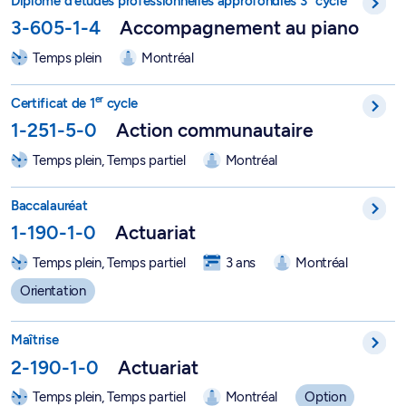
Diplôme d'études professionnelles approfondies 3
cycle
3-605-1-4
Accompagnement au piano
Temps plein
Montréal
Certificat en action communautaire - 1-251-5-0
er
Certificat de 1
cycle
1-251-5-0
Action communautaire
Temps plein, Temps partiel
Montréal
Baccalauréat en mathématiques, option Actuariat - 1-190-1-0
Baccalauréat
1-190-1-0
Actuariat
Temps plein, Temps partiel
3 ans
Montréal
Orientation
Actuariat - 2-190-1-0
Maîtrise
2-190-1-0
Actuariat
Temps plein, Temps partiel
Montréal
Option