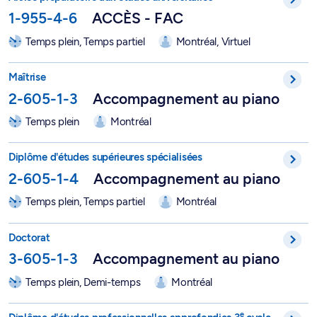
1-955-4-6
ACCÈS - FAC
Temps plein, Temps partiel
Montréal, Virtuel
Maîtrise en musique, option Accompagnement au piano - 2-6
Maîtrise
2-605-1-3
Accompagnement au piano
Temps plein
Montréal
DESS en musique - Accompagnement au piano - 2-605-1-4
Diplôme d'études supérieures spécialisées
2-605-1-4
Accompagnement au piano
Temps plein, Temps partiel
Montréal
Doctorat en musique, option Accompagnement au piano - 3-6
Doctorat
3-605-1-3
Accompagnement au piano
Temps plein, Demi-temps
Montréal
DEPA en musique – Accompagnement au piano - 3-605-1-4
e