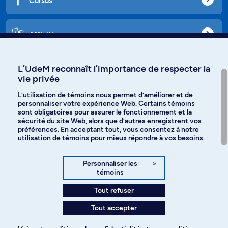
Cursus
Affiniti
L’UdeM reconnaît l’importance de respecter la
vie privée
Langues
L’utilisation de témoins nous permet d’améliorer et de
personnaliser votre expérience Web. Certains témoins
Facebook
Instagram
sont obligatoires pour assurer le fonctionnement et la
sécurité du site Web, alors que d’autres enregistrent vos
préférences. En acceptant tout, vous consentez à notre
TikTok
YouTube
utilisation de témoins pour mieux répondre à vos besoins.
Spotify
Personnaliser les
>
témoins
Tout refuser
Politique de confidentialité
Tout accepter
Paramètres des témoins