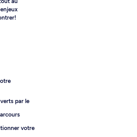
tout au
 enjeux
ontrer!
votre
verts par le
parcours
ctionner votre