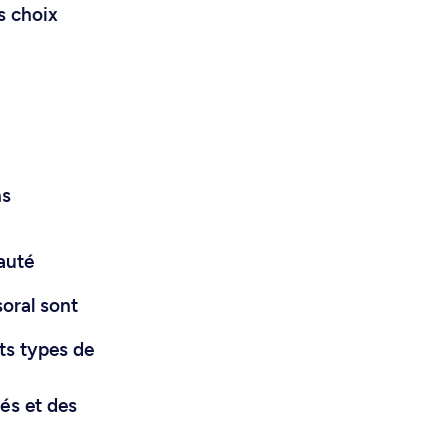
s choix
ns
auté
soral sont
nts types de
iés et des