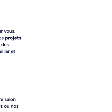
r vous.
vos
projets
s des
iller et
re salon
rs ou nos