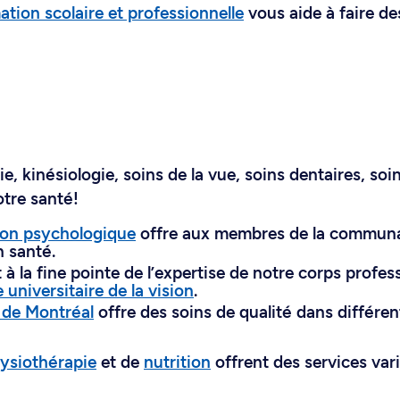
ation scolaire et professionnelle
vous aide à faire de
, kinésiologie, soins de la vue, soins dentaires, soi
otre santé!
tion psychologique
offre aux membres de la commun
 santé.
 à la fine pointe de l’expertise de notre corps profes
 universitaire de la vision
.
 de Montréal
offre des soins de qualité dans différe
ysiothérapie
et de
nutrition
offrent des services var