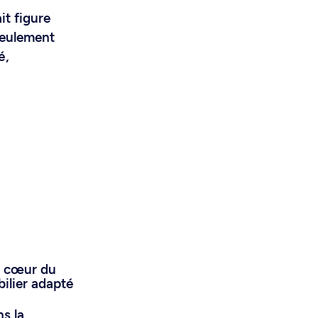
it figure
 seulement
é,
au cœur du
ilier adapté
s la