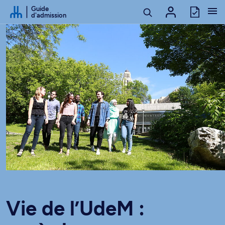
Passer au contenu
Guide
d'admission
Vie de l’UdeM :