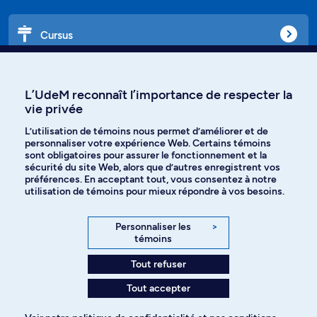
Cursus
Affiniti
L’UdeM reconnaît l’importance de respecter la
vie privée
L’utilisation de témoins nous permet d’améliorer et de
personnaliser votre expérience Web. Certains témoins
Langues
sont obligatoires pour assurer le fonctionnement et la
sécurité du site Web, alors que d’autres enregistrent vos
préférences. En acceptant tout, vous consentez à notre
Facebook
Instagram
utilisation de témoins pour mieux répondre à vos besoins.
TikTok
YouTube
Personnaliser les
>
témoins
Spotify
Tout refuser
Tout accepter
Politique de confidentialité