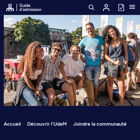
Passer au contenu
Guide
d'admission
Fil d’arianne
Accueil
Découvrir l'UdeM
Joindre la communauté