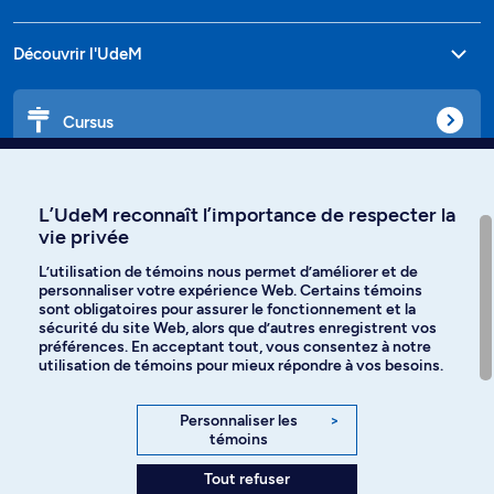
Découvrir l'UdeM
Cursus
Affiniti
L’UdeM reconnaît l’importance de respecter la
vie privée
L’utilisation de témoins nous permet d’améliorer et de
personnaliser votre expérience Web. Certains témoins
Langues
sont obligatoires pour assurer le fonctionnement et la
sécurité du site Web, alors que d’autres enregistrent vos
préférences. En acceptant tout, vous consentez à notre
Facebook
Instagram
utilisation de témoins pour mieux répondre à vos besoins.
TikTok
YouTube
Personnaliser les
>
témoins
Spotify
Tout refuser