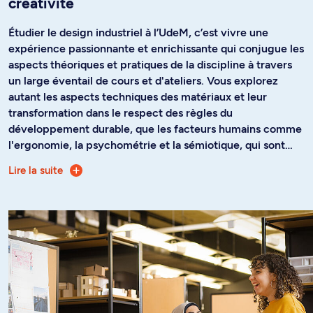
créativité
Étudier le design industriel à l’UdeM, c’est vivre une
expérience passionnante et enrichissante qui conjugue les
aspects théoriques et pratiques de la discipline à travers
un large éventail de cours et d'ateliers. Vous explorez
autant les aspects techniques des matériaux et leur
transformation dans le respect des règles du
développement durable, que les facteurs humains comme
l'ergonomie, la psychométrie et la sémiotique, qui sont
systématiquement pris en compte dans chacun des
Lire la suite
Au cours de votre formation, vous réalisez des projets
projets de design.
variés, généralement en partenariat avec l'industrie ou
avec des organismes publics et privés. Ces projets,
combinés aux enseignements théoriques, sont l'occasion
pour vous d'acquérir une culture du design et une
méthodologie de création, de recherche et de
développement d'objets techniques et de systèmes
complexes. Ils vous familiarisent également avec les
enjeux de l’heure en design.