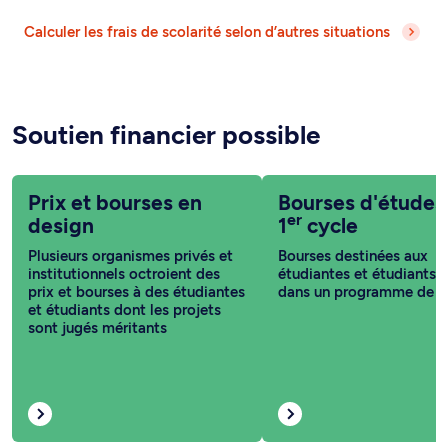
Calculer les frais de scolarité selon d’autres situations
Soutien financier possible
Prix et bourses en
Bourses d'études
er
design
1
cycle
Plusieurs organismes privés et
Bourses destinées aux
institutionnels octroient des
étudiantes et étudiants i
prix et bourses à des étudiantes
dans un programme de 1
et étudiants dont les projets
sont jugés méritants