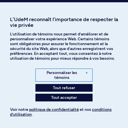
sur l'admission
L’UdeM reconnaît l’importance de respecter la
vie privée
L’utilisation de témoins nous permet d’améliorer et de
personnaliser votre expérience Web. Certains témoins
sont obligatoires pour assurer le fonctionnement et la
Programmes à explorer
sécurité du site Web, alors que d’autres enregistrent vos
préférences. En acceptant tout, vous consentez à notre
Plus de choix au bout des doigts
utilisation de témoins pour mieux répondre à vos besoins.
Mettez les chances de votre côté en ajoutant plusieurs
programmes à votre demande d’admission. Voici d’autres
Personnaliser les
>
choix d’études ayant piqué la curiosité des candidates et
témoins
candidats intéressés par ce programme :
Tout refuser
Tout accepter
Baccalauréat
Baccalauréat
Voir notre
politique de confidentialité
et nos
conditions
d’utilisation
.
Design d'intérieur
Architecture
Pour ajouter à votre demande
1-016-1-0
1-010-1-3