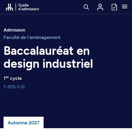
Passer au contenu
Guide
d'admission
Admission
Faculté de l'aménagement
Baccalauréat en
design industriel
er
1
cycle
1-015-1-0
Automne 2027