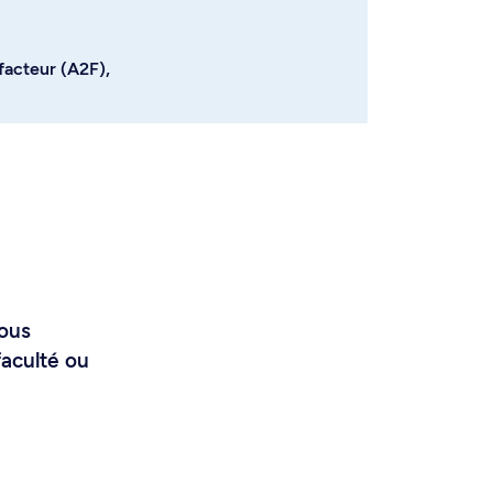
facteur (A2F),
vous
faculté ou