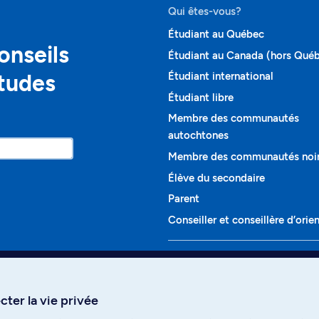
Qui êtes-vous?
Étudiant au Québec
onseils
Étudiant au Canada (hors Qué
études
Étudiant international
Étudiant libre
Membre des communautés
autochtones
Membre des communautés noi
Élève du secondaire
Parent
Conseiller et conseillère d’orie
Programmes et cours
Liste complète des cours
ter la vie privée
Voir tous les programmes