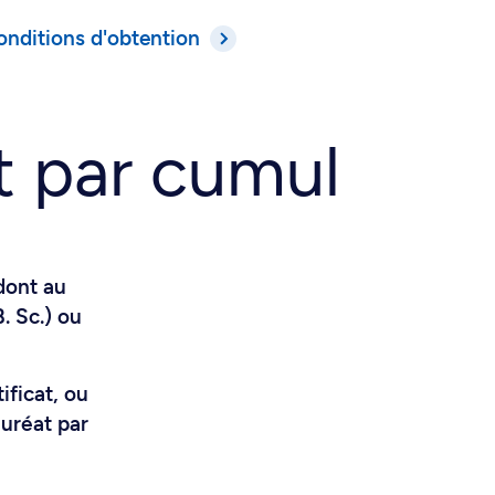
onditions d'obtention
t par cumul
dont au
. Sc.) ou
ificat, ou
auréat par