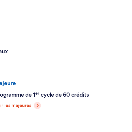
 aux
ajeure
er
rogramme de 1
cycle de 60 crédits
ir les majeures