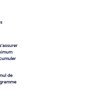
es
s’assurer
inimum
 cumuler
mul de
rogramme