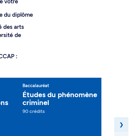
e votre
tre du diplôme
é des arts
ersité de
ACCAP :
Baccalauréat
Baccalauréat
Études du phénomène
Fondeme
ons
criminel
pratique
sociales
90 crédits
90 crédits
❯