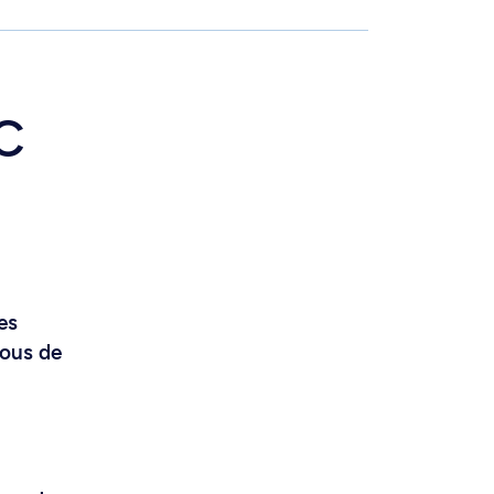
c
es
vous de