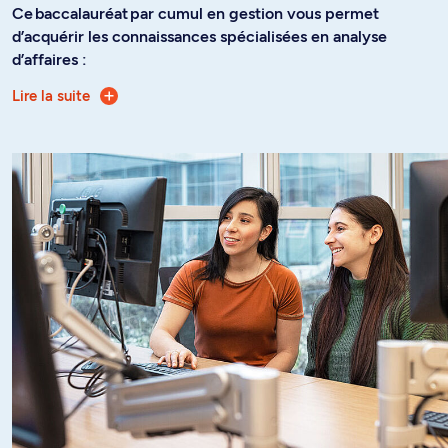
Ce baccalauréat par cumul en gestion vous permet
d’acquérir les connaissances spécialisées en analyse
d’affaires :
Lire la suite
Exploration des principales fonctions des
organisations appuyées par les technologies de
l’information
Acquisition d’une maîtrise des méthodologies et outils
d’analyse en vue de l’optimisation des processus et
des opérations
Ce baccalauréat par cumul en gestion vous donne la
possibilité d’obtenir des certifications TERP 10 de SAP ou
de l’IIBA. Vous pourrez conjuguer votre expertise actuelle
et les connaissances acquises au baccalauréat en vue de
vous spécialiser dans l’analyse d’affaires dans votre
domaine de compétence.