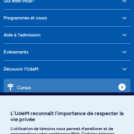
Qui êtes-vous?
Programmes et cours
Aide à l'admission
Événements
Découvrir l'UdeM
Cursus
Affiniti
L’UdeM reconnaît l’importance de respecter la
vie privée
L’utilisation de témoins nous permet d’améliorer et de
Langues
personnaliser votre expérience Web. Certains témoins