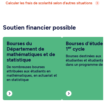
Calculer les frais de scolarité selon d’autres situations
Soutien financier possible
Bourses du
Bourses d'études
er
Département de
1
cycle
mathématiques et de
Bourses destinées aux
statistique
étudiantes et étudiants i
dans un programme de 1
De nombreuses bourses
attribuées aux étudiants en
mathématiques, en actuariat et
en statistique