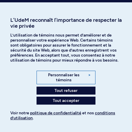
L’UdeM reconnaît l’importance de respecter la
Communiquer avec nous
vie privée
par téléphone
L’utilisation de témoins nous permet d’améliorer et de
personnaliser votre expérience Web. Certains témoins
sont obligatoires pour assurer le fonctionnement et la
sécurité du site Web, alors que d’autres enregistrent vos
préférences. En acceptant tout, vous consentez à notre
utilisation de témoins pour mieux répondre à vos besoins.
Recevez nos trucs et conseils sur
Personnaliser les
>
l’admission et les études à l’UdeM
témoins
Tout refuser
Tout accepter
Je veux m'abonner
Voir notre
politique de confidentialité
et nos
conditions
d’utilisation
.
Pour ajouter à votre demande
Qui êtes-vous?