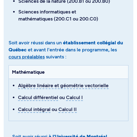
Sciences de la nature (200.B1 ou 200.B0)
Sciences informatiques et
mathématiques (200.C1 ou 200.C0)
Soit avoir réussi dans un
établissement collégial du
Québec
et avant l'entrée dans le programme
,
les
cours préalables
suivants​​​​​​ :
Mathématique
Algèbre linéaire et géométrie vectorielle
Calcul différentiel
ou
Calcul I
Calcul intégral
ou
Calcul II
Soit avoir réussi
à l'Université de Montréal