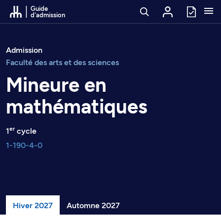
Passer au contenu
Guide
d'admission
Admission
Faculté des arts et des sciences
Mineure en
mathématiques
er
1
cycle
1-190-4-0
Hiver 2027
Automne 2027