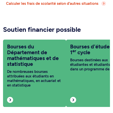
Calculer les frais de scolarité selon d’autres situations
Soutien financier possible
Bourses du
Bourses d'études
er
Département de
1
cycle
mathématiques et de
Bourses destinées aux
statistique
étudiantes et étudiants i
dans un programme de 1
De nombreuses bourses
attribuées aux étudiants en
mathématiques, en actuariat et
en statistique