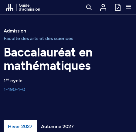
Passer au contenu
Guide
d'admission
Admission
Faculté des arts et des sciences
Baccalauréat en
mathématiques
er
1
cycle
1-190-1-0
Hiver 2027
Automne 2027