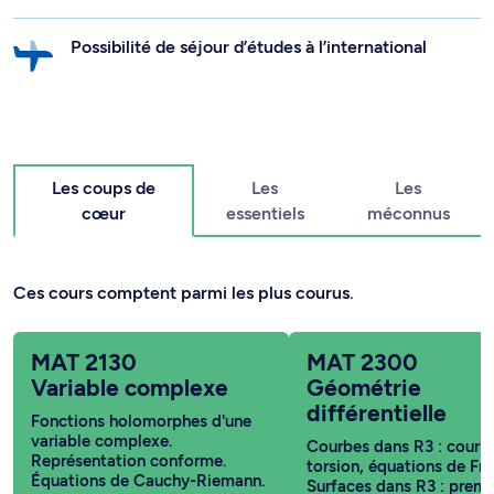
Possibilité de séjour d’études à l’international
Les coups de
Les
Les
cœur
essentiels
méconnus
Ces cours comptent parmi les plus courus.
MAT 2130
MAT 2300
Variable complexe
Géométrie
différentielle
Fonctions holomorphes d'une
variable complexe.
Courbes dans R3 : courbu
Représentation conforme.
torsion, équations de Fre
Équations de Cauchy-Riemann.
Surfaces dans R3 : premi