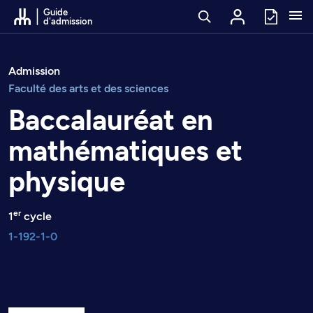
Passer au contenu
Guide
d'admission
Admission
Faculté des arts et des sciences
Baccalauréat en
mathématiques et
physique
er
1
cycle
1-192-1-0