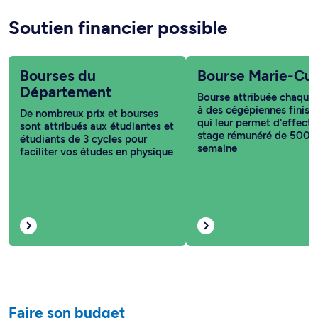
Soutien financier possible
Bourses du
Bourse Marie-Cur
Département
Bourse attribuée chaque
à des cégépiennes finiss
De nombreux prix et bourses
qui leur permet d'effectu
sont attribués aux étudiantes et
stage rémunéré de 500 $
étudiants de 3 cycles pour
semaine
faciliter vos études en physique
Faire son budget