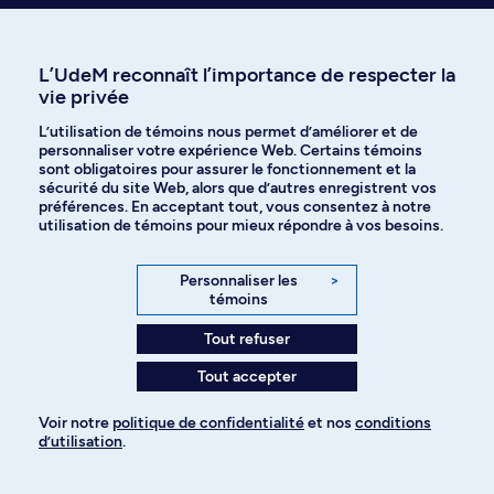
Laissez-nous vous inspirer
L’UdeM reconnaît l’importance de respecter la
vie privée
L’utilisation de témoins nous permet d’améliorer et de
personnaliser votre expérience Web. Certains témoins
sont obligatoires pour assurer le fonctionnement et la
sécurité du site Web, alors que d’autres enregistrent vos
Département de
Analyse et la
préférences. En acceptant tout, vous consentez à notre
physique
modification de
utilisation de témoins pour mieux répondre à vos besoins.
Nouvelles
matériaux
Accélérateurs 
Personnaliser les
>
et Tandetron
témoins
Tout refuser
Tout accepter
Voir notre
politique de confidentialité
et nos
conditions
d’utilisation
.
Pour ajouter à votre demande