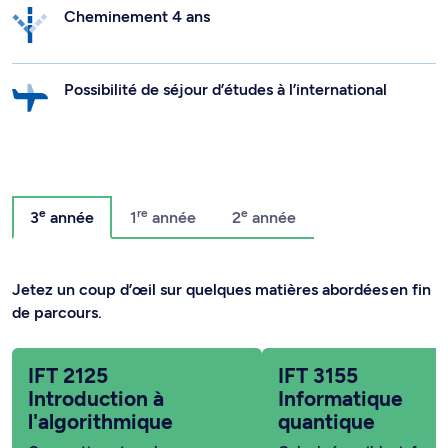
Cheminement 4 ans
Possibilité de séjour d’études à l’international
e
re
e
3
année
1
année
2
année
Jetez un coup d’œil sur quelques matières abordées en fin
de parcours.
IFT 2125
IFT 3155
Introduction à
Informatique
l'algorithmique
quantique