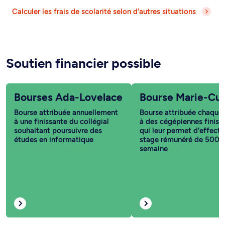
Calculer les frais de scolarité selon d’autres situations
Soutien financier possible
Bourses Ada-Lovelace
Bourse Marie-Cur
Bourse attribuée annuellement
Bourse attribuée chaque
à une finissante du collégial
à des cégépiennes finiss
souhaitant poursuivre des
qui leur permet d'effectu
études en informatique
stage rémunéré de 500 $
semaine