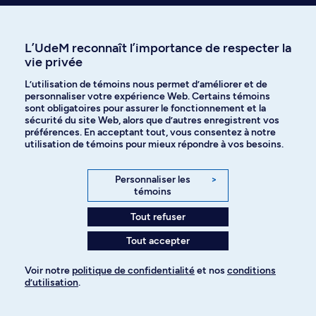
514 343-6111, poste 29160
L’UdeM reconnaît l’importance de respecter la
vie privée
L’utilisation de témoins nous permet d’améliorer et de
Voir la description du programme
personnaliser votre expérience Web. Certains témoins
sont obligatoires pour assurer le fonctionnement et la
d'études du Département de
sécurité du site Web, alors que d’autres enregistrent vos
physique
préférences. En acceptant tout, vous consentez à notre
utilisation de témoins pour mieux répondre à vos besoins.
Personnaliser les
>
témoins
Voir la description du programme
d'études du Département
Tout refuser
d'informatique et de recherche
Tout accepter
opérationnelle
Voir notre
politique de confidentialité
et nos
conditions
d’utilisation
.
Pour ajouter à votre demande