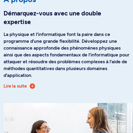
Démarquez-vous avec une double
expertise
La physique et l’informatique font la paire dans ce
programme d’une grande flexibilité. Développez une
connaissance approfondie des phénomènes physiques
ainsi que des aspects fondamentaux de l’informatique pour
attaquer et résoudre des problèmes complexes à l’aide de
méthodes quantitatives dans plusieurs domaines
d’application.
Lire la suite
Une fois que vous aurez acquis une formation de base en
physique, en informatique et en outils mathématiques,
3 voies s’offrent à vous. Vous pouvez décider de mettre
l’accent sur la physique ou plutôt de maximiser votre
formation en informatique. Il vous est aussi possible de
maintenir un équilibre entre les 2 disciplines. Le choix
repose largement sur vous, selon vos champs d’intérêt et