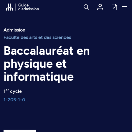
Passer au contenu
Guide
d'admission
Admission
Faculté des arts et des sciences
Baccalauréat en
physique et
informatique
er
1
cycle
1-205-1-0