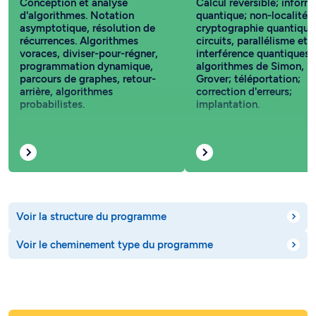
Conception et analyse
Calcul réversible; inform
d'algorithmes. Notation
quantique; non-localité;
asymptotique, résolution de
cryptographie quantique
récurrences. Algorithmes
circuits, parallélisme et
voraces, diviser-pour-régner,
interférence quantiques;
programmation dynamique,
algorithmes de Simon, S
parcours de graphes, retour-
Grover; téléportation;
arrière, algorithmes
correction d'erreurs;
probabilistes.
implantation.
Voir la structure du programme
Voir le cheminement type du programme