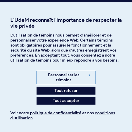
L’UdeM reconnaît l’importance de respecter la
vie privée
L’utilisation de témoins nous permet d’améliorer et de
personnaliser votre expérience Web. Certains témoins
sont obligatoires pour assurer le fonctionnement et la
sécurité du site Web, alors que d’autres enregistrent vos
préférences. En acceptant tout, vous consentez à notre
utilisation de témoins pour mieux répondre à vos besoins.
Astronome
Physicien(ne)
Personnaliser les
>
témoins
Tout refuser
Tout accepter
Vous étudiez ailleurs et souhaitez
Voir notre
politique de confidentialité
et nos
conditions
faire un programme d’échanges à
d’utilisation
.
Pour ajouter à votre demande
l’UdeM?