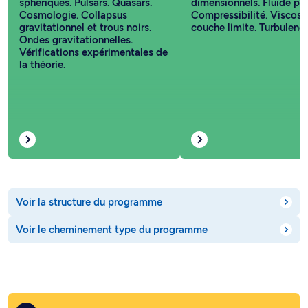
sphériques. Pulsars. Quasars.
dimensionnels. Fluide par
Cosmologie. Collapsus
Compressibilité. Viscosit
gravitationnel et trous noirs.
couche limite. Turbulence
Ondes gravitationnelles.
Vérifications expérimentales de
la théorie.
Voir la structure du programme
Voir le cheminement type du programme