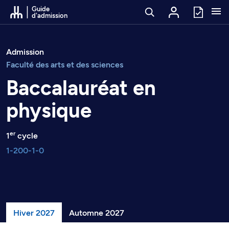
Passer au contenu
Guide
d'admission
Admission
Faculté des arts et des sciences
Baccalauréat en
physique
er
1
cycle
1-200-1-0
Hiver 2027
Automne 2027