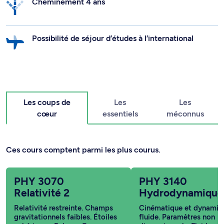
Cheminement 4 ans
Possibilité de séjour d’études à l’international
Les coups de
Les
Les
cœur
essentiels
méconnus
Ces cours comptent parmi les plus courus.
PHY 3070
PHY 3140
Relativité 2
Hydrodynamique
Relativité restreinte. Champs
Cinématique et dynamiq
gravitationnels faibles. Étoiles
fluide. Paramètres non