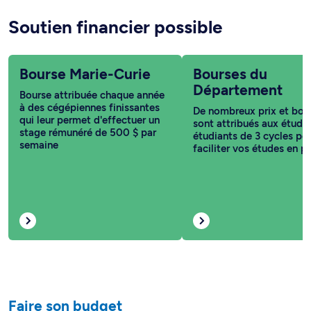
Soutien financier possible
Bourse Marie-Curie
Bourses du
Département
Bourse attribuée chaque année
à des cégépiennes finissantes
De nombreux prix et bou
qui leur permet d'effectuer un
sont attribués aux étudia
stage rémunéré de 500 $ par
étudiants de 3 cycles po
semaine
faciliter vos études en p
Faire son budget