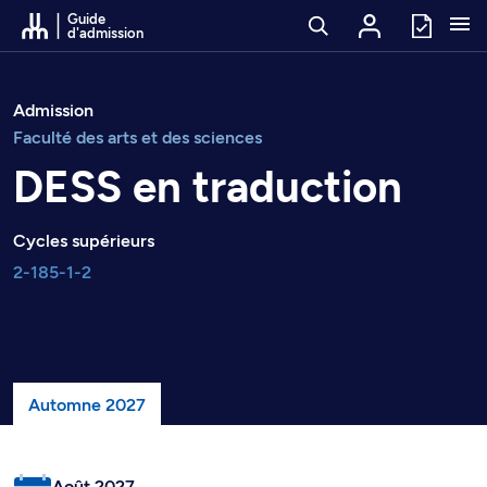
Passer au contenu
Guide
d'admission
Admission
Faculté des arts et des sciences
DESS en traduction
Cycles supérieurs
2-185-1-2
Automne 2027
Août 2027