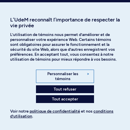
L’UdeM reconnaît l’importance de respecter la
vie privée
Explorez tous les programmes
L’utilisation de témoins nous permet d’améliorer et de
personnaliser votre expérience Web. Certains témoins
sont obligatoires pour assurer le fonctionnement et la
Signaler un changement (usage interne)
sécurité du site Web, alors que d’autres enregistrent vos
préférences. En acceptant tout, vous consentez à notre
utilisation de témoins pour mieux répondre à vos besoins.
Personnaliser les
>
témoins
Tout refuser
Besoin d’aide?
Tout accepter
On est là pour vous!
Accéder au Centre d'aide
Voir notre
politique de confidentialité
et nos
conditions
d’utilisation
.
Pour ajouter à votre demande