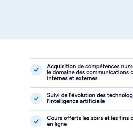
Consignez toutes vos activités dans
Lire la suite
augmenter votre employabilité.
Acquisition de compétences numé
le domaine des communications o
internes et externes
Suivi de l’évolution des technolo
l’intelligence artificielle