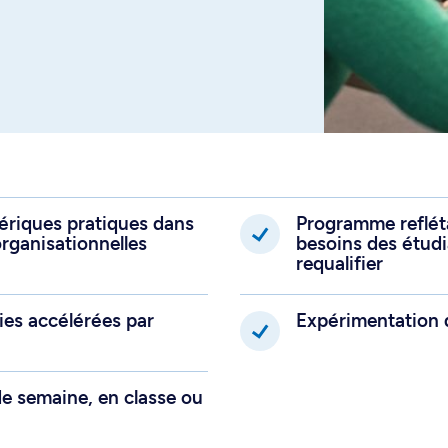
 un porte-folio pour
riques pratiques dans
Programme refléta
rganisationnelles
besoins des étudi
requalifier
gies accélérées par
Expérimentation d