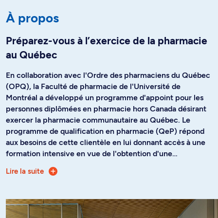
À propos
Préparez-vous à l’exercice de la pharmacie
au Québec
En collaboration avec l'Ordre des pharmaciens du Québec
(OPQ), la Faculté de pharmacie de l'Université de
Montréal a développé un programme d'appoint pour les
personnes diplômées en pharmacie hors Canada désirant
exercer la pharmacie communautaire au Québec. Le
programme de qualification en pharmacie (QeP) répond
aux besoins de cette clientèle en lui donnant accès à une
formation intensive en vue de l'obtention d'une
équivalence de diplôme.
Lire la suite
Ce programme de qualification vise à fournir la formation
complémentaire requise aux titulaires d'un diplôme en
pharmacie acquis à l’extérieur du Canada afin qu'ils et elles
soient aptes à prodiguer des soins pharmaceutiques de
qualité, à jouer pleinement leur rôle dans le système de