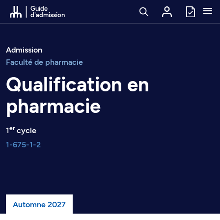
Passer au contenu
Guide
d'admission
Admission
Faculté de pharmacie
Qualification en
pharmacie
er
1
cycle
1-675-1-2
Automne 2027