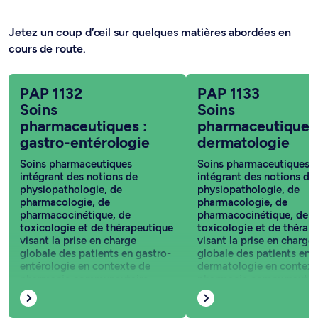
Jetez un coup d’œil sur quelques matières abordées en
cours de route.
PAP 1132
PAP 1133
Soins
Soins
pharmaceutiques :
pharmaceutiques 
gastro-entérologie
dermatologie
Soins pharmaceutiques
Soins pharmaceutiques
intégrant des notions de
intégrant des notions de
physiopathologie, de
physiopathologie, de
pharmacologie, de
pharmacologie, de
pharmacocinétique, de
pharmacocinétique, de
toxicologie et de thérapeutique
toxicologie et de thérap
visant la prise en charge
visant la prise en charge
globale des patients en gastro-
globale des patients en
entérologie en contexte de
dermatologie en context
pharmacie communautaire.
pharmacie communautair