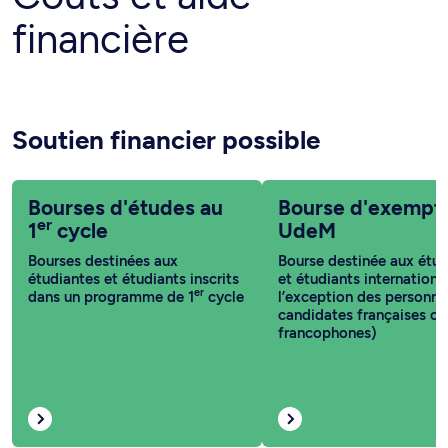
financière
Soutien financier possible
Bourses d'études au
Bourse d'exempt
er
1
cycle
UdeM
Bourses destinées aux
Bourse destinée aux étud
étudiantes et étudiants inscrits
et étudiants internationa
er
dans un programme de 1
cycle
l’exception des personne
candidates françaises ou
francophones)