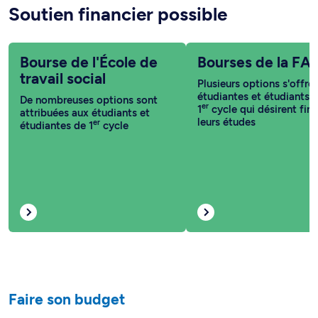
Soutien financier possible
Bourse de l'École de
Bourses de la FA
travail social
Plusieurs options s'offre
étudiantes et étudiants 
De nombreuses options sont
er
1
cycle qui désirent fin
attribuées aux étudiants et
leurs études
er
étudiantes de 1
cycle
Faire son budget