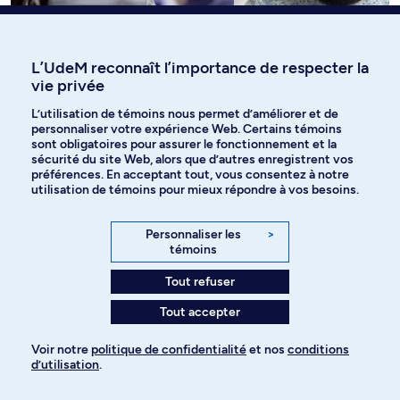
Agent(e) au
L’UdeM reconnaît l’importance de respecter la
classement des
vie privée
détenus dans les
Agent(e)
L’utilisation de témoins nous permet d’améliorer et de
pénitenciers
d’assurance-emploi
personnaliser votre expérience Web. Certains témoins
sont obligatoires pour assurer le fonctionnement et la
sécurité du site Web, alors que d’autres enregistrent vos
préférences. En acceptant tout, vous consentez à notre
utilisation de témoins pour mieux répondre à vos besoins.
Vous étudiez ailleurs et souhaitez
Personnaliser les
>
témoins
faire un programme d’échanges à
Tout refuser
l’UdeM?
Tout accepter
Découvrez la marche à suivre
Voir notre
politique de confidentialité
et nos
conditions
d’utilisation
.
Pour ajouter à votre demande