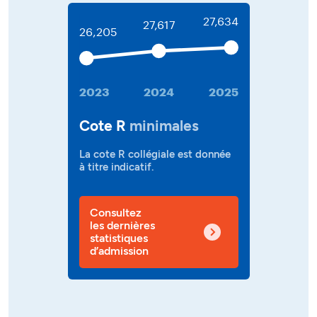
27,634
27,617
26,205
2023
2024
2025
Cote R
minimales
La cote R collégiale est donnée
à titre indicatif.
Consultez
les dernières
statistiques
d’admission