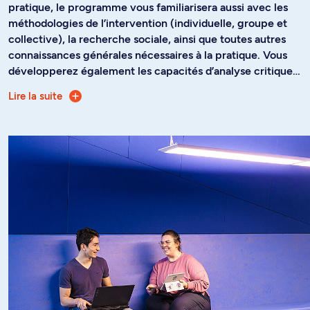
pratique, le programme vous familiarisera aussi avec les
méthodologies de l’intervention (individuelle, groupe et
collective), la recherche sociale, ainsi que toutes autres
connaissances générales nécessaires à la pratique. Vous
développerez également les capacités d’analyse critique à
l’égard des problèmes individuels et collectifs et de leurs
Lire la suite
Le baccalauréat spécialisé en travail social donne accès à
solutions, en tenant compte de l’ensemble des
l'Ordre des travailleurs sociaux et des thérapeutes
composantes de l’intervention en travail social.
conjugaux et familiaux du Québec. L'appartenance à
l'Ordre est d'ailleurs obligatoire pour porter le titre de
travailleuse ou travailleur social.