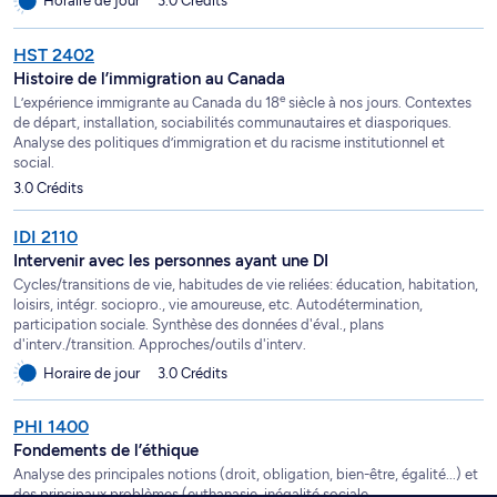
Horaire de jour
3.0 Crédits
HST 2402
Histoire de l’immigration au Canada
e
L’expérience immigrante au Canada du 18
siècle à nos jours. Contextes
de départ, installation, sociabilités communautaires et diasporiques.
Analyse des politiques d’immigration et du racisme institutionnel et
social.
3.0 Crédits
IDI 2110
Intervenir avec les personnes ayant une DI
Cycles/transitions de vie, habitudes de vie reliées: éducation, habitation,
loisirs, intégr. sociopro., vie amoureuse, etc. Autodétermination,
participation sociale. Synthèse des données d'éval., plans
d'interv./transition. Approches/outils d'interv.
Horaire de jour
3.0 Crédits
PHI 1400
Fondements de l’éthique
Analyse des principales notions (droit, obligation, bien-être, égalité...) et
des principaux problèmes (euthanasie, inégalité sociale,