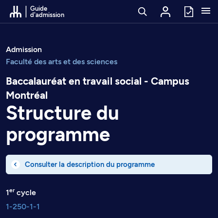
Passer au contenu
Guide
d'admission
Admission
Faculté des arts et des sciences
Baccalauréat en travail social - Campus
Montréal
Structure du
programme
Consulter la description du programme
er
1
cycle
1-250-1-1