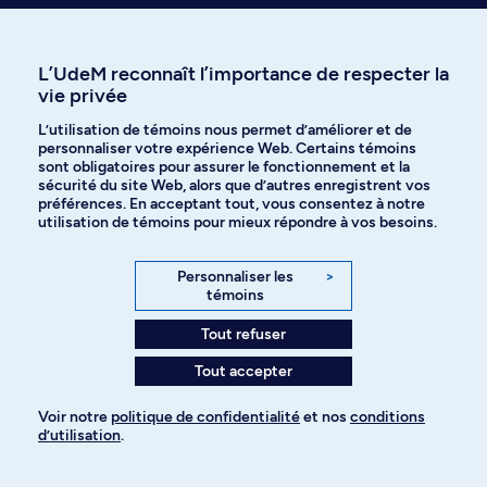
environnement...) de l'éthique philosophique contemporaine.
Horaire de jour
3.0 Crédits
L’UdeM reconnaît l’importance de respecter la
vie privée
PHI 1440
Introduction à la philosophie politique
L’utilisation de témoins nous permet d’améliorer et de
Introduction aux débats fondamentaux en philosophie politique dans
personnaliser votre expérience Web. Certains témoins
une perspective historique et contemporaine. Présentation des concepts
sont obligatoires pour assurer le fonctionnement et la
clefs des théories de la justice et de la démocratie.
sécurité du site Web, alors que d’autres enregistrent vos
préférences. En acceptant tout, vous consentez à notre
Horaire de jour
3.0 Crédits
utilisation de témoins pour mieux répondre à vos besoins.
PHI 2417
Personnaliser les
>
Théories de la justice
témoins
Depuis le début des années 70, une littérature riche sur les questions de
justice sociale a vu le jour. Le cours examine les positions principales et
Tout refuser
les relations entre elles.
Tout accepter
3.0 Crédits
Voir notre
politique de confidentialité
et nos
conditions
PHI 2418
d’utilisation
.
Éthique et politique de l'environnement
Principaux débats contemporains en éthique et en philosophie politique