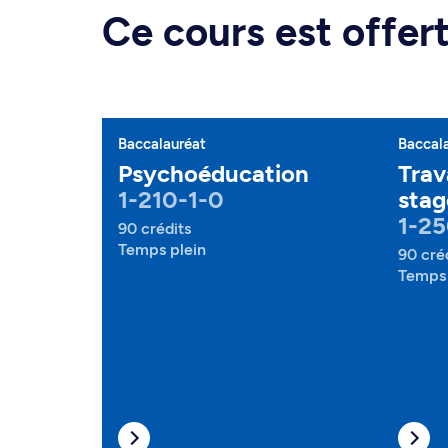
Ce cours est offe
Baccalauréat
Baccal
Psychoéducation
Trav
1-210-1-0
stag
1-25
90 crédits
Temps plein
90 cré
Temps 