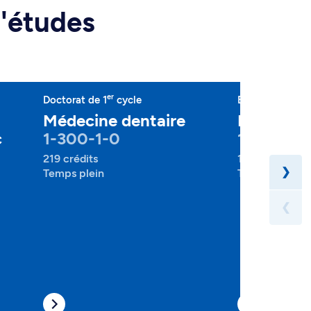
d'études
er
Doctorat de 1
cycle
Baccalauréat
Médecine dentaire
Nutrition
c
1-300-1-0
1-320-1-
219 crédits
120 crédits
❯
Temps plein
Temps plein
❮