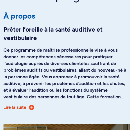
À propos
Prêter l’oreille à la santé auditive et
vestibulaire
Ce programme de maîtrise professionnelle vise à vous
donner les compétences nécessaires pour pratiquer
l'audiologie auprès de diverses clientèles souffrant de
problèmes auditifs ou vestibulaires, allant du nouveau-né à
la personne âgée. Vous apprenez à promouvoir la santé
auditive, à prévenir les problèmes d’audition et les chutes,
et à évaluer l’audition ou les fonctions du système
vestibulaire des personnes de tout âge. Cette formation
vous permet d’aider les personnes ayant un trouble auditif
Lire la suite
Notez qu’il est nécessaire de détenir une maîtrise en
et leur entourage à réduire les obstacles liés à ces troubles
audiologie pour pratiquer cette profession au Québec et
par des moyens comme le recours à l'utilisation
au Canada. Au Québec, ce droit de pratique est décerné
d'appareils auditifs ou d'aides de suppléance à l'audition,
par l’Ordre des orthophonistes et audiologistes du