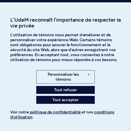
faculté. Voici quelques exemples de postes, stages,
projets ou possibilités d’encadrement en recherche
pour cette discipline :
L’UdeM reconnaît l’importance de respecter la
vie privée
L’utilisation de témoins nous permet d’améliorer et de
personnaliser votre expérience Web. Certains témoins
sont obligatoires pour assurer le fonctionnement et la
sécurité du site Web, alors que d’autres enregistrent vos
préférences. En acceptant tout, vous consentez à notre
utilisation de témoins pour mieux répondre à vos besoins.
Personnaliser les
>
témoins
Tout refuser
Tout accepter
Voir notre
politique de confidentialité
et nos
conditions
Marie-Michèle Dufour
Cibele Dal Fabbr
d’utilisation
.
Professeure adjointe
Professeure adjointe
Pour ajouter à votre demande