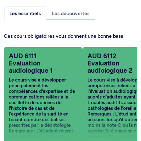
Les essentiels
Les découvertes
Ces cours obligatoires vous donnent une bonne base.
AUD 6111
AUD 6112
Évaluation
Évaluation
audiologique 1
audiologique 2
Le cours vise à développer
Le cours vise à développ
principalement les
compétences reliées à
compétences d'expertise et de
l'évaluation audiologiqu
communications reliées à la
auprès d'adultes ayant d
cueillette de données de
troubles auditifs associé
l'histoire de cas et de
pathologies de l'oreille e
l'expérience de la surdité en
Remarques : L'étudiant r
tenant compte des balises
un cours lorsqu'il obtient
prescrites par la déontologie.
moins la note C ou la me
Remarques : L'étudiant réussit
succès (S) à chacune de
un cours lorsqu'il obtient au
composantes du cours, q