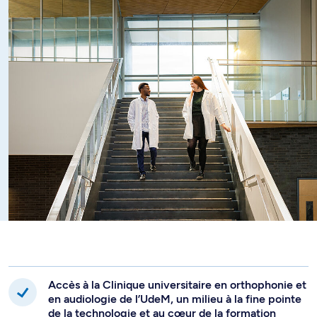
l'adaptation de l'environnement, l'aménagement
Québec.
acoustique et la mise en place de stratégies de
communication. Enfin, vous identifiez des moyens pour
aider les personnes ayant des problèmes d'équilibre afin
de diminuer les inconvénients associés à leurs troubles
vestibulaires.
Accès à la Clinique universitaire en orthophonie et
en audiologie de l’UdeM, un milieu à la fine pointe
de la technologie et au cœur de la formation