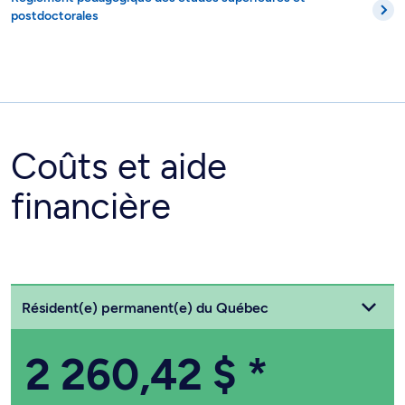
postdoctorales
Coûts et aide
financière
Choisissez votre statut
Résident(e) permanent(e) du Québec
2 260,42 $
*