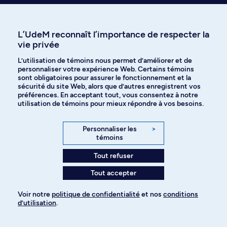
L’UdeM reconnaît l’importance de respecter la
vie privée
L’utilisation de témoins nous permet d’améliorer et de
personnaliser votre expérience Web. Certains témoins
Besoin d’info sur le
sont obligatoires pour assurer le fonctionnement et la
sécurité du site Web, alors que d’autres enregistrent vos
programme?
préférences. En acceptant tout, vous consentez à notre
utilisation de témoins pour mieux répondre à vos besoins.
Personnaliser les
>
Hassan Fahmi
témoins
Responsable de programme
Tout refuser
Tout accepter
Voir notre
politique de confidentialité
et nos
conditions
Technicien(ne) en gestion de
d’utilisation
.
dossiers étudiants
Pour ajouter à votre demande
Doctorat en sciences biomédicales