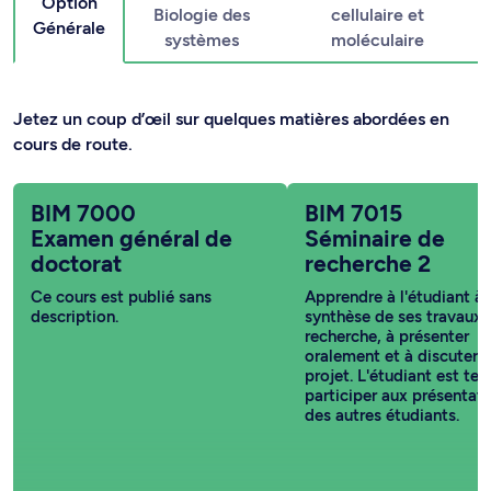
Option
Biologie des
cellulaire et
Générale
systèmes
moléculaire
Jetez un coup d’œil sur quelques matières abordées en
cours de route.
BIM 7000
BIM 7015
Examen général de
Séminaire de
doctorat
recherche 2
Ce cours est publié sans
Apprendre à l'étudiant à f
description.
synthèse de ses travaux 
recherche, à présenter
oralement et à discuter 
projet. L'étudiant est ten
participer aux présentat
des autres étudiants.