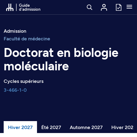
Passer au contenu
Guide
d'admission
Admission
Faculté de médecine
Doctorat en biologie
moléculaire
Cycles supérieurs
3-466-1-0
Hiver 2027
Été 2027
Automne 2027
Hiver 2028