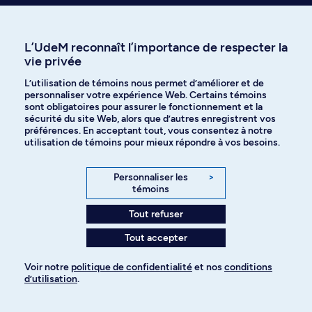
cancérologie de
l’Université de
Montréal
L’UdeM reconnaît l’importance de respecter la
vie privée
L’utilisation de témoins nous permet d’améliorer et de
personnaliser votre expérience Web. Certains témoins
sont obligatoires pour assurer le fonctionnement et la
sécurité du site Web, alors que d’autres enregistrent vos
préférences. En acceptant tout, vous consentez à notre
utilisation de témoins pour mieux répondre à vos besoins.
Personnaliser les
>
témoins
Tout refuser
Tout accepter
Prenez une longueur d’avance en
découvrant ce qu’on a écrit sur le
Voir notre
politique de confidentialité
et nos
conditions
d’utilisation
.
sujet
Pour ajouter à votre demande