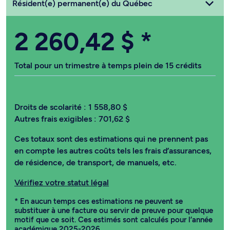
Choisissez votre statut
Résident(e) permanent(e) du Québec
2 260,42 $
*
Total pour un trimestre à temps plein de 15 crédits
Droits de scolarité :
1 558,80 $
Autres frais exigibles :
701,62 $
Ces totaux sont des estimations qui ne prennent pas
en compte les autres coûts tels les frais d’assurances,
de résidence, de transport, de manuels, etc.
Vérifiez votre statut légal
* En aucun temps ces estimations ne peuvent se
substituer à une facture ou servir de preuve pour quelque
motif que ce soit. Ces estimés sont calculés pour l’année
académique 2025-2026.