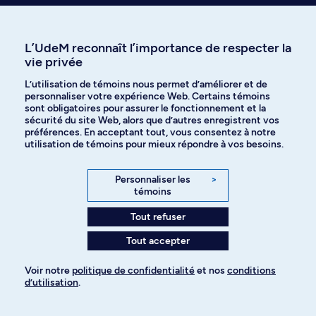
Prenez une longueur d’avance en
découvrant ce qu’on a écrit sur le
L’UdeM reconnaît l’importance de respecter la
sujet
vie privée
L’utilisation de témoins nous permet d’améliorer et de
Voyez les thèses ou mémoires dans cette discipline
personnaliser votre expérience Web. Certains témoins
sont obligatoires pour assurer le fonctionnement et la
sécurité du site Web, alors que d’autres enregistrent vos
préférences. En acceptant tout, vous consentez à notre
utilisation de témoins pour mieux répondre à vos besoins.
Personnaliser les
>
témoins
Besoin d’info sur
Tout refuser
l’admission?
Tout accepter
Voir notre
politique de confidentialité
et nos
conditions
d’utilisation
.
Pour ajouter à votre demande