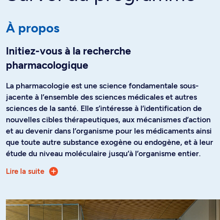
À propos
Initiez-vous à la recherche
pharmacologique
La pharmacologie est une science fondamentale sous-
jacente à l’ensemble des sciences médicales et autres
sciences de la santé. Elle s’intéresse à l’identification de
nouvelles cibles thérapeutiques, aux mécanismes d’action
et au devenir dans l’organisme pour les médicaments ainsi
que toute autre substance exogène ou endogène, et à leur
étude du niveau moléculaire jusqu’à l’organisme entier.
Lire la suite
La maîtrise en pharmacologie vous permet d’acquérir des
connaissances générales en pharmacologie, d’apprendre à
mener à terme un projet de recherche et de rédiger un
texte sous forme de mémoire. Les cours de séminaires et
les journées de la recherche du Département de