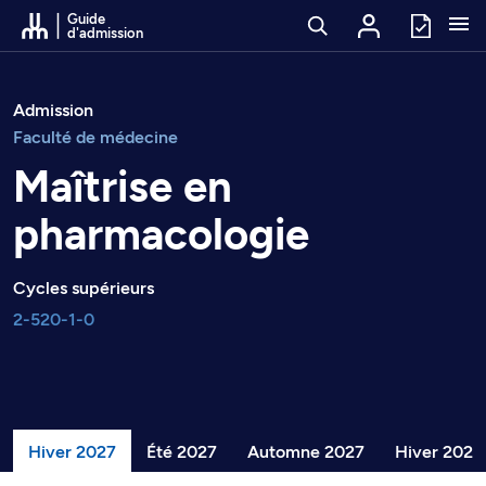
Passer au contenu
Guide
d'admission
Admission
Faculté de médecine
Maîtrise en
pharmacologie
Cycles supérieurs
2-520-1-0
Hiver 2027
Été 2027
Automne 2027
Hiver 2028