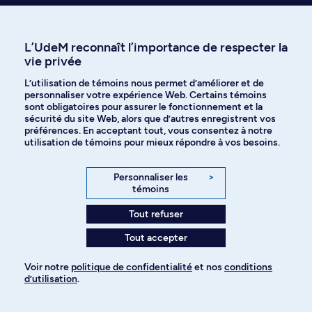
Programmes à explorer
Plus de choix au bout des doigts
Mettez les chances de votre côté en ajoutant plusieurs
L’UdeM reconnaît l’importance de respecter la
vie privée
programmes à votre demande d’admission. Voici d’autres
choix d’études ayant piqué la curiosité des candidates et
L’utilisation de témoins nous permet d’améliorer et de
candidats intéressés par ce programme :
personnaliser votre expérience Web. Certains témoins
sont obligatoires pour assurer le fonctionnement et la
sécurité du site Web, alors que d’autres enregistrent vos
préférences. En acceptant tout, vous consentez à notre
utilisation de témoins pour mieux répondre à vos besoins.
Diplôme d'études supérieures
Maîtrise
spécialisées
Sciences
Personnaliser les
>
Pharmacologie
pharmaceutiques
témoins
clinique
2-700-1-0
2-520-1-1
Tout refuser
45 crédits
30 crédits
Temps plein , Demi-tem
Tout accepter
Temps plein , Temps partiel
Voir notre
politique de confidentialité
et nos
conditions
d’utilisation
.
Pour ajouter à votre demande