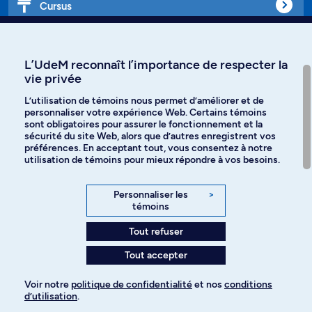
Cursus
Affiniti
L’UdeM reconnaît l’importance de respecter la
vie privée
L’utilisation de témoins nous permet d’améliorer et de
personnaliser votre expérience Web. Certains témoins
Langues
sont obligatoires pour assurer le fonctionnement et la
sécurité du site Web, alors que d’autres enregistrent vos
préférences. En acceptant tout, vous consentez à notre
Facebook
Instagram
utilisation de témoins pour mieux répondre à vos besoins.
TikTok
YouTube
Personnaliser les
>
témoins
Spotify
Tout refuser
Tout accepter
Politique de confidentialité
Voir notre
politique de confidentialité
et nos
conditions
d’utilisation
.
Paramètres des témoins