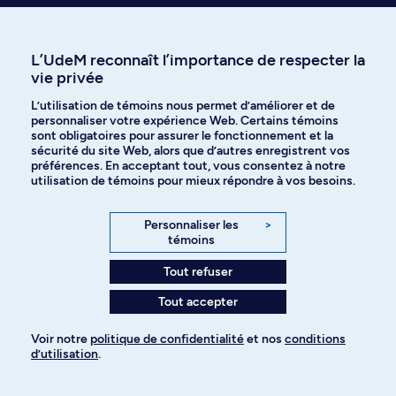
Communiquer avec nous
par téléphone
L’UdeM reconnaît l’importance de respecter la
vie privée
L’utilisation de témoins nous permet d’améliorer et de
personnaliser votre expérience Web. Certains témoins
sont obligatoires pour assurer le fonctionnement et la
sécurité du site Web, alors que d’autres enregistrent vos
préférences. En acceptant tout, vous consentez à notre
utilisation de témoins pour mieux répondre à vos besoins.
Recevez nos trucs et conseils sur
l’admission et les études à l’UdeM
Personnaliser les
>
témoins
Tout refuser
Je veux m'abonner
Tout accepter
Voir notre
politique de confidentialité
et nos
conditions
d’utilisation
.
Qui êtes-vous?
Pour ajouter à votre demande