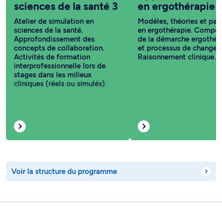
sciences de la santé 3
en ergothérapie
Atelier de simulation en
Modèles, théories et pa
sciences de la santé.
en ergothérapie. Compo
Approfondissement des
de la démarche ergothér
concepts de collaboration.
et processus de changem
Activités de formation
Raisonnement clinique.
interprofessionnelle lors de
stages dans les milieux
cliniques (réels ou simulés).
Voir la structure du programme