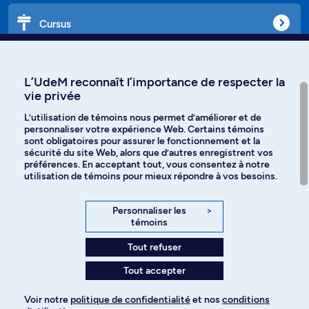
Cursus
Affiniti
L’UdeM reconnaît l’importance de respecter la
vie privée
L’utilisation de témoins nous permet d’améliorer et de
personnaliser votre expérience Web. Certains témoins
Langues
sont obligatoires pour assurer le fonctionnement et la
sécurité du site Web, alors que d’autres enregistrent vos
préférences. En acceptant tout, vous consentez à notre
Facebook
Instagram
utilisation de témoins pour mieux répondre à vos besoins.
TikTok
YouTube
Personnaliser les
>
témoins
Spotify
Tout refuser
Tout accepter
Politique de confidentialité
Voir notre
politique de confidentialité
et nos
conditions