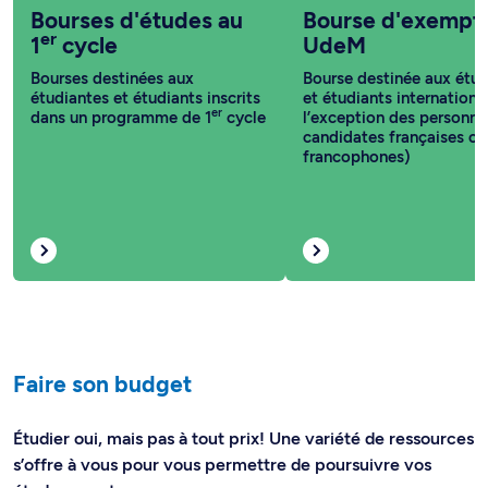
Bourses d'études au
Bourse d'exempt
er
1
cycle
UdeM
Bourses destinées aux
Bourse destinée aux étud
étudiantes et étudiants inscrits
et étudiants internationa
er
dans un programme de 1
cycle
l’exception des personne
candidates françaises ou
francophones)
Faire son budget
Étudier oui, mais pas à tout prix! Une variété de ressources
s’offre à vous pour vous permettre de poursuivre vos