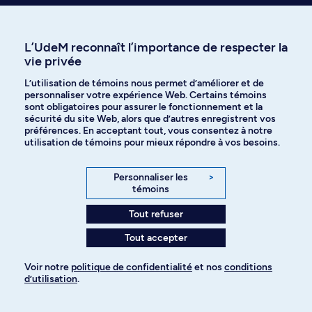
Visiter le Centre d’aide en ligne
L’UdeM reconnaît l’importance de respecter la
vie privée
L’utilisation de témoins nous permet d’améliorer et de
personnaliser votre expérience Web. Certains témoins
Voir nos réponses instantanées
sont obligatoires pour assurer le fonctionnement et la
sécurité du site Web, alors que d’autres enregistrent vos
sur l'admission
préférences. En acceptant tout, vous consentez à notre
utilisation de témoins pour mieux répondre à vos besoins.
Personnaliser les
>
témoins
Tout refuser
Programmes à explorer
Tout accepter
Plus de choix au bout des doigts
Mettez les chances de votre côté en ajoutant plusieurs
Voir notre
politique de confidentialité
et nos
conditions
d’utilisation
.
programmes à votre demande d’admission. Voici d’autres
Pour ajouter à votre demande
choix d’études ayant piqué la curiosité des candidates et