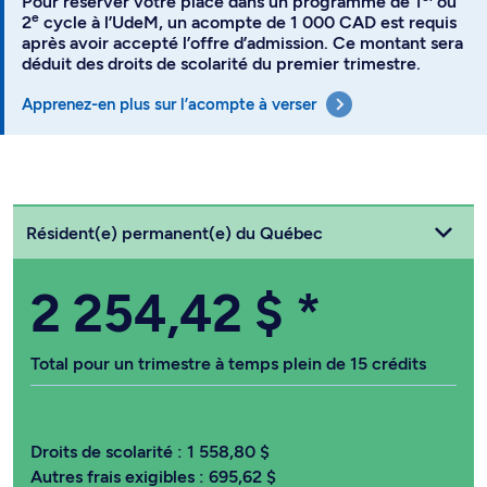
Pour réserver votre place dans un programme de 1
ou
e
2
cycle à l’UdeM, un acompte de 1 000 CAD est requis
après avoir accepté l’offre d’admission. Ce montant sera
déduit des droits de scolarité du premier trimestre.
Apprenez-en plus sur l’acompte à verser
Choisissez votre statut
Résident(e) permanent(e) du Québec
2 254,42 $
*
Total pour un trimestre à temps plein de 15 crédits
Droits de scolarité :
1 558,80 $
Autres frais exigibles :
695,62 $