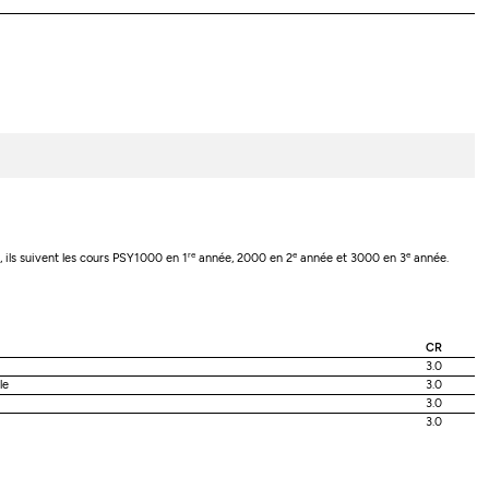
re
e
e
ils suivent les cours PSY1000 en 1
année, 2000 en 2
année et 3000 en 3
année.
CR
3.0
le
3.0
3.0
3.0