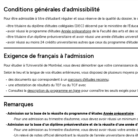
Conditions générales d’admissibilité
Pour être admissible à titre d’étudiant régulier et sous réserve de la qualité du dossier, le
être titulaire du diplôme d’études collégiales (DEC) décerné par le ministère de l’Édu
avoir réussi le programme d'études
Année préparatoire
de la Faculté des arts et des s
être titulaire d’un diplôme préuniversitaire et avoir réussi une année d’études universi
avoir réussi au moins 24 crédits universitaires autres que ceux du programme d'étud
Exigence de français à l’admission
Pour étudier à l’Université de Montréal, vous devez démontrer que votre connaissance du 
Selon le lieu et la langue de vos études antérieures, vous disposez de plusieurs moyens po
des documents qui correspondent à un
parcours d’études reconnu
;
une attestation de résultats du TEF ou du TCF avec
Consultez la
description du programme en ligne
pour connaître les seuils exigés pour 
Remarques
Admission sur la base de la réussite du programme d'études
Année préparatoire
:
Pour une admission au trimestre d'automne, vous devez avoir réussi un minimum d
Admission sur la base d’un diplôme préuniversitaire et de la réussite d’une année d
Pour une admission au trimestre d'automne, vous devez avoir réussi votre année d
Un relevé de notes officiel démontrant la réussite de l’année universitaire devra ê