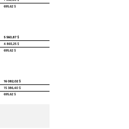
695,62 $
5 560,87 $
4 865,25 $
695,62 $
16 082,02 $
15 386,40 $
695,62 $