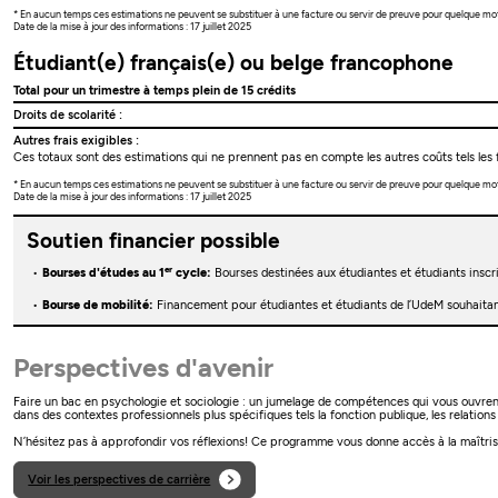
* En aucun temps ces estimations ne peuvent se substituer à une facture ou servir de preuve pour quelque mo
Date de la mise à jour des informations : 17 juillet 2025
Étudiant(e) français(e) ou belge francophone
Total pour un trimestre à temps plein de 15 crédits
Droits de scolarité :
Autres frais exigibles :
Ces totaux sont des estimations qui ne prennent pas en compte les autres coûts tels les f
* En aucun temps ces estimations ne peuvent se substituer à une facture ou servir de preuve pour quelque mo
Date de la mise à jour des informations : 17 juillet 2025
Soutien financier possible
er
Bourses d'études au 1
cycle:
Bourses destinées aux étudiantes et étudiants insc
Bourse de mobilité:
Financement pour étudiantes et étudiants de l’UdeM souhaitant
Perspectives d'avenir
Faire un bac en psychologie et sociologie : un jumelage de compétences qui vous ouvrent
dans des contextes professionnels plus spécifiques tels la fonction publique, les relations 
N’hésitez pas à approfondir vos réflexions! Ce programme vous donne accès à la maîtris
Voir les perspectives de carrière