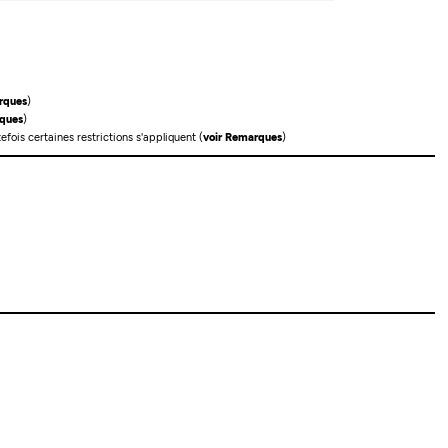
rques
)
ques
)
efois certaines restrictions s'appliquent (
voir Remarques
)