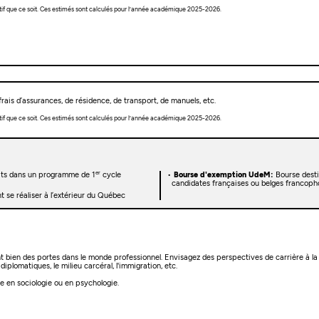
tif que ce soit. Ces estimés sont calculés pour l’année académique 2025-2026.
rais d’assurances, de résidence, de transport, de manuels, etc.
tif que ce soit. Ces estimés sont calculés pour l’année académique 2025-2026.
er
rits dans un programme de 1
cycle
Bourse d'exemption UdeM:
Bourse desti
candidates françaises ou belges francoph
 se réaliser à l’extérieur du Québec
 bien des portes dans le monde professionnel. Envisagez des perspectives de carrière à la f
diplomatiques, le milieu carcéral, l'immigration, etc.
e en sociologie ou en psychologie.