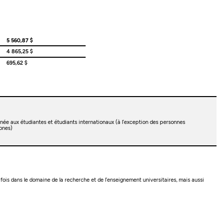
5 560,87 $
4 865,25 $
695,62 $
née aux étudiantes et étudiants internationaux (à l’exception des personnes
ones)
ois dans le domaine de la recherche et de l’enseignement universitaires, mais aussi