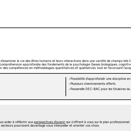
miner la vie des êtres humains et leurs interactions dans une variété de champs tels l’enfan
rez une compréhension approfondie des fondements de la psychologie (bases biologiques, cogni
r des compétences en méthodologies quantitatives et qualitatives, tout en favorisant l’acqu
Possibilité d'approfondir une discipline en
Plusieurs cheminements offerts
Passerelle DEC-BAC pour les titulaires du
us aider à réfléchir aux
perspectives d’avenir
qui s’offrent à vous sur le plan professionnel.
s secteurs pourraient davantage vous interpeller et orienter vos choix.