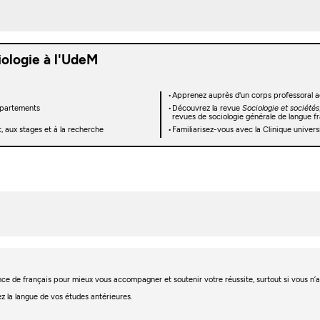
iologie à l'UdeM
Apprenez auprès d'un corps professoral ac
départements
Découvrez la revue
Sociologie et sociétés
revues de sociologie générale de langue f
, aux stages et à la recherche
Familiarisez-vous avec la Clinique univers
igence de français pour mieux vous accompagner et soutenir votre réussite, surtout si vous n
ez la langue de vos études antérieures.