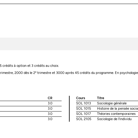
5 crédits à option et 3 crédits au choix.
e
rimestre, 2000 dès le 2
trimestre et 3000 après 45 crédits du programme. En psychologie, 
CR
Cours
Titre
3.0
SOL 1013
Sociologie générale
3.0
SOL 1015
Histoire de la pensée socia
3.0
SOL 1017
Théories contemporaines
3.0
SOL 2105
Sociologie de l'individu