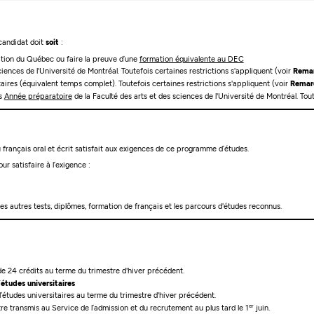
 candidat doit
soit
:
cation du Québec ou faire la preuve d’une
formation équivalente au DEC
ciences de l'Université de Montréal. Toutefois certaines restrictions s'appliquent (voir
Rema
taires (équivalent temps complet). Toutefois certaines restrictions s'appliquent (voir
Remar
es
Année préparatoire
de la Faculté des arts et des sciences de l'Université de Montréal. Tout
français oral et écrit satisfait aux exigences de ce programme d’études.
ur satisfaire à l’exigence :
les autres tests, diplômes, formation de français et les parcours d'études reconnus.
e 24 crédits au terme du trimestre d'hiver précédent.
’études universitaires
’études universitaires au terme du trimestre d'hiver précédent.
er
tre transmis au Service de l’admission et du recrutement au plus tard le 1
juin.