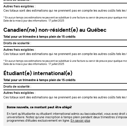
Autres frais exigibles :
Ces totaux sont des estimations qui ne prennent pas en compte les autres coûts tels les f
* En aucun temps ces estimations ne peuvent se substituer à une facture ou servir de preuve pour quelque mo
Date de la mise à jour des informations : 17 juillet 2025
Canadien(ne) non-résident(e) au Québec
Total pour un trimestre à temps plein de 15 crédits
Droits de scolarité :
Autres frais exigibles :
Ces totaux sont des estimations qui ne prennent pas en compte les autres coûts tels les f
* En aucun temps ces estimations ne peuvent se substituer à une facture ou servir de preuve pour quelque mo
Date de la mise à jour des informations : 17 juillet 2025
Étudiant(e) international(e)
Total pour un trimestre à temps plein de 15 crédits
Droits de scolarité :
Autres frais exigibles :
Ces totaux sont des estimations qui ne prennent pas en compte les autres coûts tels les f
Bonne nouvelle, ce montant peut être allégé!
En tant qu’étudiante ou étudiant international admis au baccalauréat, vous avez droi
universitaire. Notez qu’une inscription à temps plein pendant deux trimestres s’impos
programmes d’études exclusivement en ligne.
En savoir plus