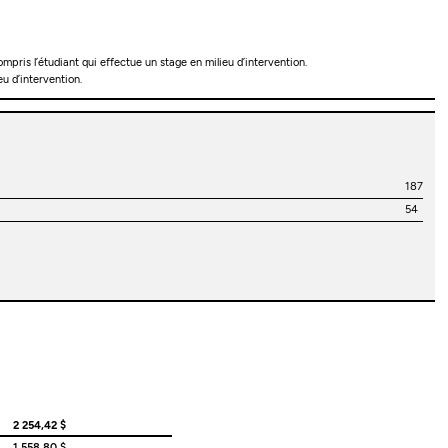
pris l’étudiant qui effectue un stage en milieu d’intervention.
u d’intervention.
187
54
2 254,42 $
1 558,80 $