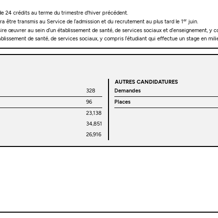
e 24 crédits au terme du trimestre d'hiver précédent.
er
ra être transmis au Service de l’admission et du recrutement au plus tard le 1
juin.
ire œuvrer au sein d’un établissement de santé, de services sociaux et d’enseignement, y com
lissement de santé, de services sociaux, y compris l’étudiant qui effectue un stage en milie
AUTRES CANDIDATURES
328
Demandes
96
Places
23,138
34,851
26,916