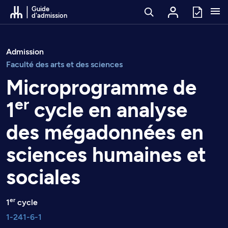
Passer au contenu
Guide
d'admission
Admission
Faculté des arts et des sciences
Microprogramme de
er
1
cycle en analyse
des mégadonnées en
sciences humaines et
sociales
er
1
cycle
1-241-6-1