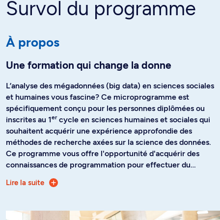
Survol du programme
À propos
Une formation qui change la donne
L’analyse des mégadonnées (big data) en sciences sociales
et humaines vous fascine? Ce microprogramme est
spécifiquement conçu pour les personnes diplômées ou
er
inscrites au 1
cycle en sciences humaines et sociales qui
souhaitent acquérir une expérience approfondie des
méthodes de recherche axées sur la science des données.
Ce programme vous offre l'opportunité d'acquérir des
connaissances de programmation pour effectuer du
forage, de la visualisation et de l’analyse de données
Lire la suite
Le microprogramme favorise aussi l'apprentissage du
automatisée. Développez vos compétences d'application
langage de programmation R, plus adapté aux besoins de
et d'interprétation de modèles statistiques avancés. Vous
la recherche en sciences humaines et sociales. Non
préparant à un marché de l'emploi grandement influencé
seulement ce langage est-il de plus en plus utilisé par le