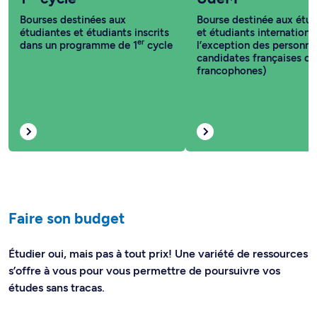
Bourses destinées aux
Bourse destinée aux étud
étudiantes et étudiants inscrits
et étudiants internationa
er
dans un programme de 1
cycle
l’exception des personne
candidates françaises ou
francophones)
Faire son budget
Étudier oui, mais pas à tout prix! Une variété de ressources
s’offre à vous pour vous permettre de poursuivre vos
études sans tracas.