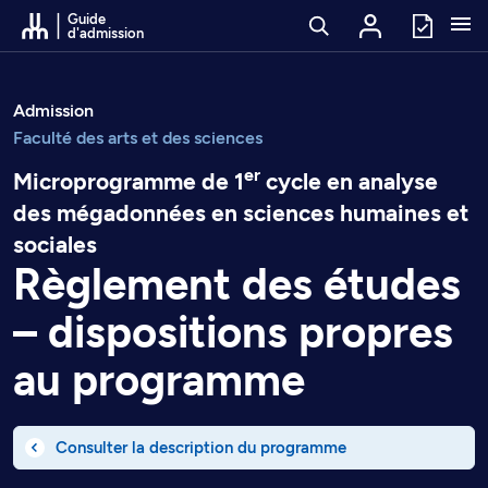
Passer au contenu
Guide
d'admission
Admission
Faculté des arts et des sciences
er
Microprogramme de 1
cycle en analyse
des mégadonnées en sciences humaines et
sociales
Règlement des études
– dispositions propres
au programme
Consulter la description du programme