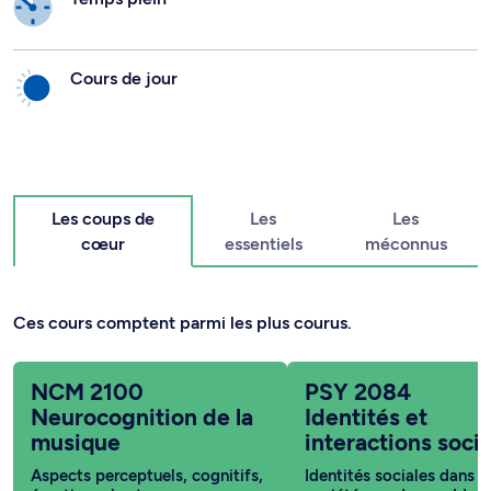
Cours de jour
Les coups de
Les
Les
cœur
essentiels
méconnus
Ces cours comptent parmi les plus courus.
NCM 2100
PSY 2084
Neurocognition de la
Identités et
musique
interactions socia
Aspects perceptuels, cognitifs,
Identités sociales dans l