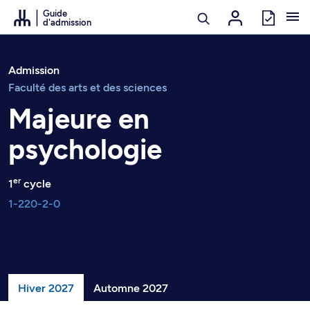
Passer au contenu
Guide
d'admission
Admission
Faculté des arts et des sciences
Majeure en
psychologie
er
1
cycle
1-220-2-0
Hiver 2027
Automne 2027