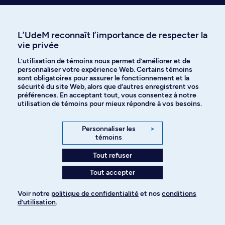
L’UdeM reconnaît l’importance de respecter la
vie privée
Laissez-nous vous inspirer
L’utilisation de témoins nous permet d’améliorer et de
personnaliser votre expérience Web. Certains témoins
sont obligatoires pour assurer le fonctionnement et la
sécurité du site Web, alors que d’autres enregistrent vos
préférences. En acceptant tout, vous consentez à notre
utilisation de témoins pour mieux répondre à vos besoins.
Avantages et
Département d
particularités
psychologie
Personnaliser les
>
Découvrir les études
Nouvelles et
témoins
en psychologie à
événements
Tout refuser
l'UdeM
Tout accepter
Voir notre
politique de confidentialité
et nos
conditions
d’utilisation
.
Pour ajouter à votre demande