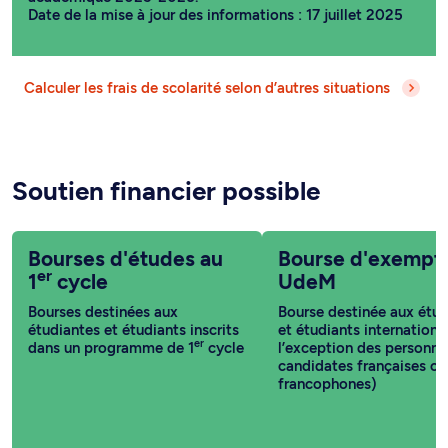
Date de la mise à jour des informations : 17 juillet 2025
Calculer les frais de scolarité selon d’autres situations
Soutien financier possible
Bourses d'études au
Bourse d'exempt
er
1
cycle
UdeM
Bourses destinées aux
Bourse destinée aux étud
étudiantes et étudiants inscrits
et étudiants internationa
er
dans un programme de 1
cycle
l’exception des personne
candidates françaises ou
francophones)