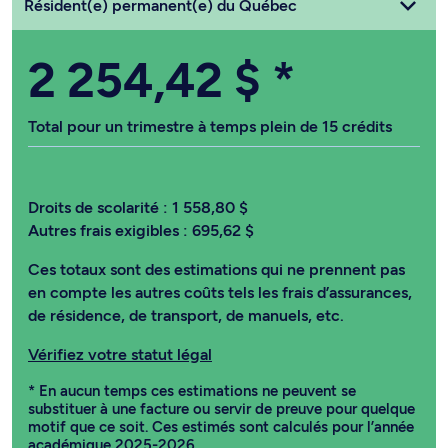
Choisissez votre statut
Résident(e) permanent(e) du Québec
2 254,42 $
*
Total pour un trimestre à temps plein de 15 crédits
Droits de scolarité :
1 558,80 $
Autres frais exigibles :
695,62 $
Ces totaux sont des estimations qui ne prennent pas
en compte les autres coûts tels les frais d’assurances,
de résidence, de transport, de manuels, etc.
Vérifiez votre statut légal
* En aucun temps ces estimations ne peuvent se
substituer à une facture ou servir de preuve pour quelque
motif que ce soit. Ces estimés sont calculés pour l’année
académique 2025-2026.