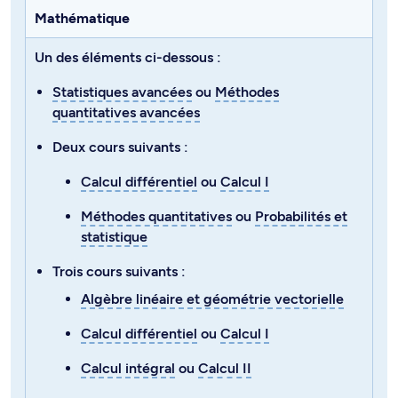
Mathématique
Un des éléments ci-dessous :
Statistiques avancées
ou
Méthodes
quantitatives avancées
Deux cours suivants :
Calcul différentiel
ou
Calcul I
Méthodes quantitatives
ou
Probabilités et
statistique
Trois cours suivants :
Algèbre linéaire et géométrie vectorielle
Calcul différentiel
ou
Calcul I
Calcul intégral
ou
Calcul II