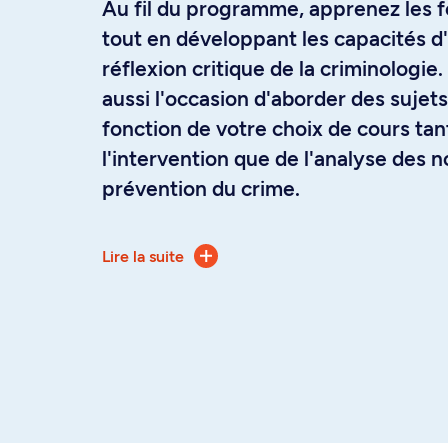
Au fil du programme, apprenez les 
tout en développant les capacités d
réflexion critique de la criminologi
aussi l'occasion d'aborder des sujet
fonction de votre choix de cours tan
l'intervention que de l'analyse des 
prévention du crime.
Cette formation de base s'adresse a
Lire la suite
professionnel de l'intervention ou d
souhaitant parachever leur formation
connaissances et approfondir certai
criminologie.
La majeure peut ainsi répondre aux
des milieux de pratique du domaine de