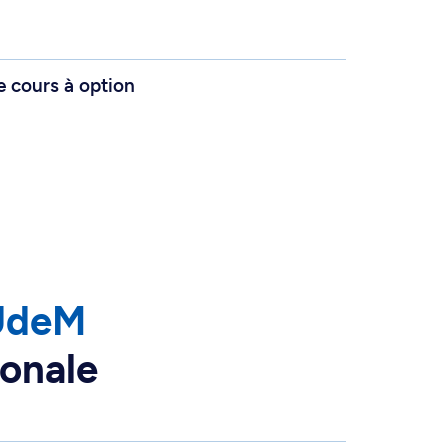
e cours à option
’UdeM
ionale