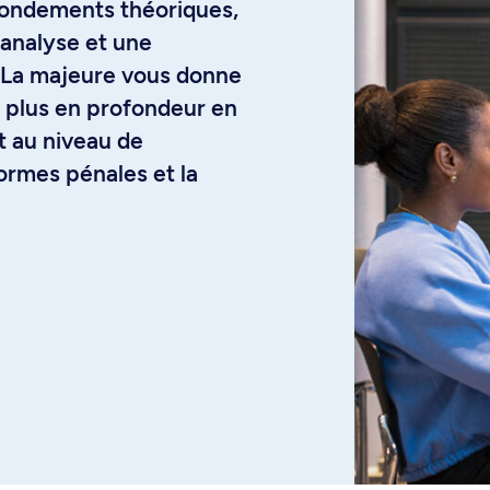
fondements théoriques,
'analyse et une
e. La majeure vous donne
s plus en profondeur en
t au niveau de
normes pénales et la
ussi au personnel
e la recherche
, parfaire leurs
ns aspects de la
 besoins du personnel
 la justice, de la santé