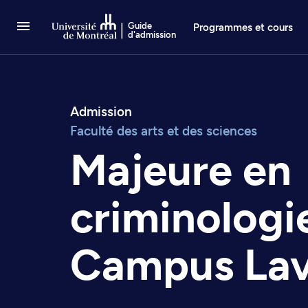
Passer au contenu
Guide
Programmes et cours
d'admission
Admission
Faculté des arts et des sciences
Majeure en
criminologi
Campus Lav