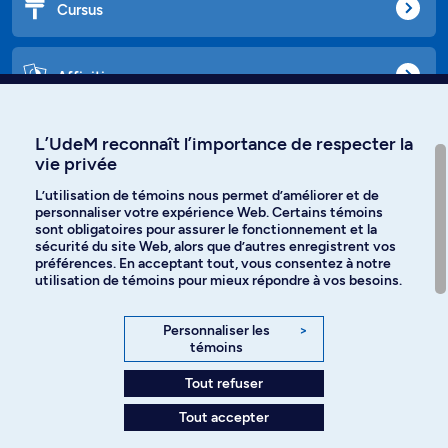
Cursus
Affiniti
L’UdeM reconnaît l’importance de respecter la
vie privée
Langues
L’utilisation de témoins nous permet d’améliorer et de
personnaliser votre expérience Web. Certains témoins
Facebook
Instagram
sont obligatoires pour assurer le fonctionnement et la
sécurité du site Web, alors que d’autres enregistrent vos
préférences. En acceptant tout, vous consentez à notre
TikTok
YouTube
utilisation de témoins pour mieux répondre à vos besoins.
Spotify
Personnaliser les
>
témoins
Tout refuser
Politique de confidentialité
Tout accepter
Paramètres des témoins