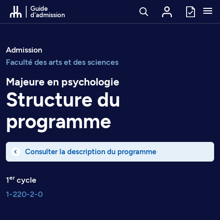
Passer au contenu
Guide
d'admission
Admission
Faculté des arts et des sciences
Majeure en psychologie
Structure du
programme
Consulter la description du programme
er
1
cycle
1-220-2-0