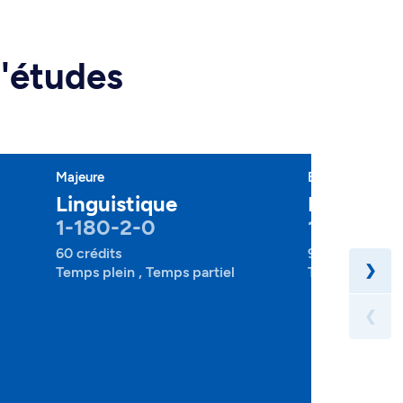
d'études
Majeure
Baccalauréat
Linguistique
Psycholo
1-180-2-0
1-220-1-
60 crédits
90 crédits
❯
Temps plein , Temps partiel
Temps plein
❮