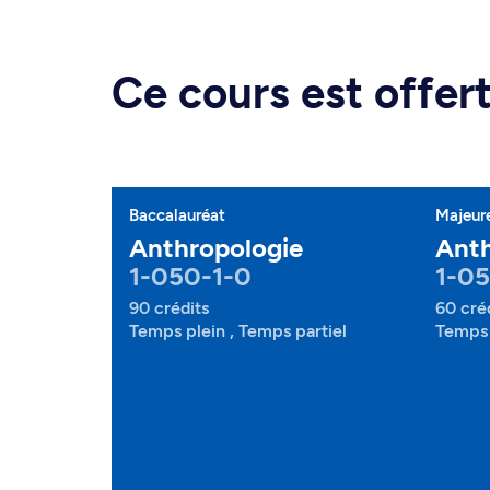
Ce cours est offe
Baccalauréat
Majeur
Anthropologie
Anth
1-050-1-0
1-0
90 crédits
60 cré
Temps plein , Temps partiel
Temps 