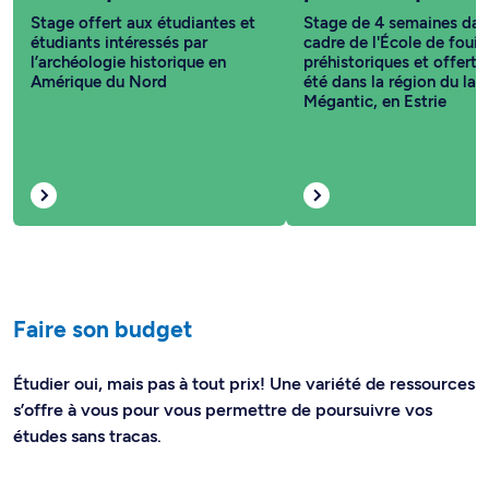
Stage offert aux étudiantes et
Stage de 4 semaines dan
étudiants intéressés par
cadre de l'École de fouill
l’archéologie historique en
préhistoriques et offert
Amérique du Nord
été dans la région du lac
Mégantic, en Estrie
Faire son budget
Étudier oui, mais pas à tout prix! Une variété de ressources
s’offre à vous pour vous permettre de poursuivre vos
études sans tracas.