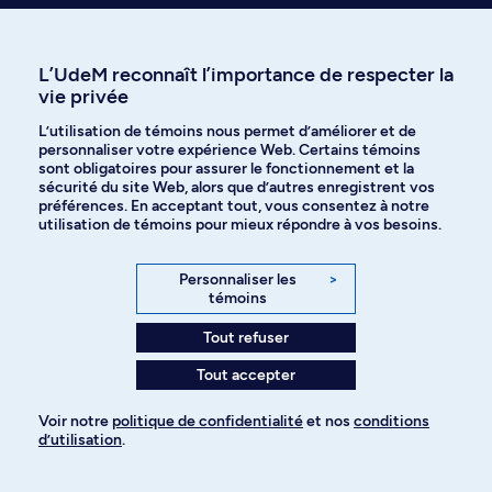
sur YouTube
L’UdeM reconnaît l’importance de respecter la
vie privée
L’utilisation de témoins nous permet d’améliorer et de
personnaliser votre expérience Web. Certains témoins
sont obligatoires pour assurer le fonctionnement et la
sécurité du site Web, alors que d’autres enregistrent vos
préférences. En acceptant tout, vous consentez à notre
utilisation de témoins pour mieux répondre à vos besoins.
Personnaliser les
>
témoins
Besoin d’info sur
Tout refuser
l’admission?
Tout accepter
Voir notre
politique de confidentialité
et nos
conditions
d’utilisation
.
Pour ajouter à votre demande