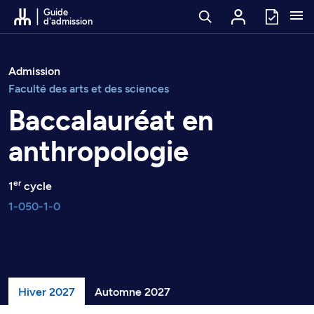
Passer au contenu
Guide
d'admission
Admission
Faculté des arts et des sciences
Baccalauréat en
anthropologie
er
1
cycle
1-050-1-0
Hiver 2027
Automne 2027