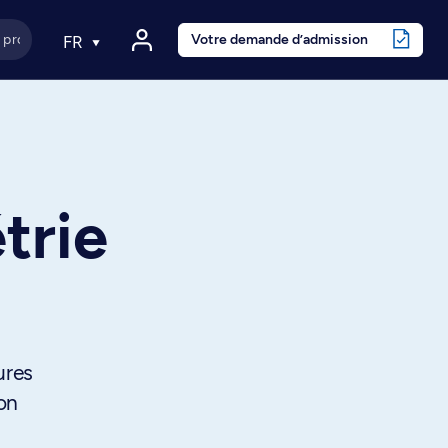
Votre demande d’admission
FR
trie
ures
ion