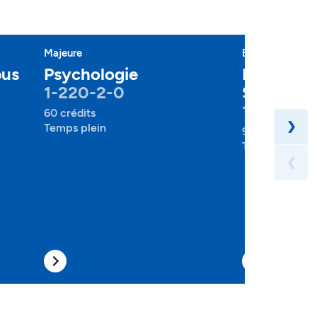
Majeure
Baccalauréat
pus
Psychologie
Psycholog
1-220-2-0
Sociologi
1-257-1-
60 crédits
❯
Temps plein
90 crédits
Temps plein , 
❮