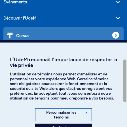
Événements
Découvrir l'UdeM
Cursus
Affiniti
L’UdeM reconnaît l’importance de respecter la
vie privée
L’utilisation de témoins nous permet d’améliorer et de
personnaliser votre expérience Web. Certains témoins
Langues
sont obligatoires pour assurer le fonctionnement et la
sécurité du site Web, alors que d’autres enregistrent vos
préférences. En acceptant tout, vous consentez à notre
Facebook
Instagram
utilisation de témoins pour mieux répondre à vos besoins.
TikTok
YouTube
Personnaliser les
>
témoins
Spotify